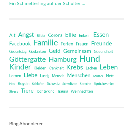
Ein Schmetterling auf der Schulter …
Angst
Essen
Ellie
Alt
Corona
Bilder
Enkelin
Familie
Freunde
Facebook
Ferien
Frauen
Geld
Gemeinsam
Gedanken
Gesundheit
Geburtstag
Hund
Göttergatte
Hamburg
Kinder
Leben
Krebs
Kleider
Krankheit
Lachen
Liebe
Menschen
Lernen
Mensch
Nett
Lustig
Mutter
Regeln
Schweiz
Sprichwörter
Neu
Schlafen
Schwitzen
Sprache
Tiere
Tochterkind
Weihnachten
Stress
Traurig
Blog Abonnieren