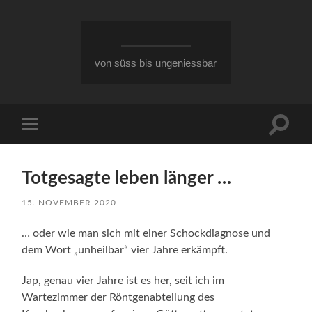
von süss bis ungeniessbar
Suchfe
Mobile-
ein-/a
Menü
ein-/ausblenden
Totgesagte leben länger …
15. NOVEMBER 2020
… oder wie man sich mit einer Schockdiagnose und
dem Wort „unheilbar“ vier Jahre erkämpft.
Jap, genau vier Jahre ist es her, seit ich im
Wartezimmer der Röntgenabteilung des