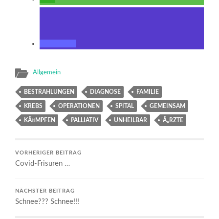
Allgemein
BESTRAHLUNGEN
DIAGNOSE
FAMILIE
KREBS
OPERATIONEN
SPITAL
GEMEINSAM
KÃ¤MPFEN
PALLIATIV
UNHEILBAR
Ã„RZTE
VORHERIGER BEITRAG
Covid-Frisuren …
NÄCHSTER BEITRAG
Schnee??? Schnee!!!