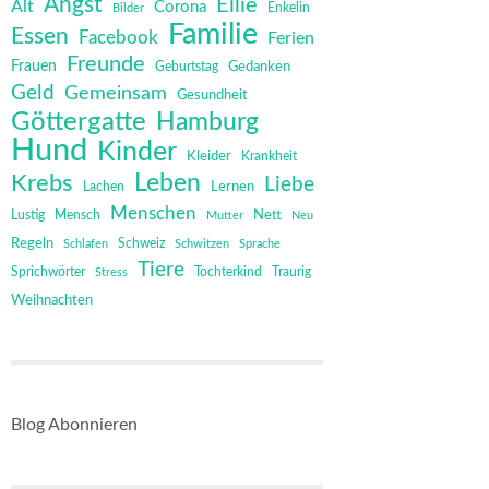
Angst
Ellie
Alt
Corona
Bilder
Enkelin
Familie
Essen
Facebook
Ferien
Freunde
Frauen
Gedanken
Geburtstag
Geld
Gemeinsam
Gesundheit
Göttergatte
Hamburg
Hund
Kinder
Kleider
Krankheit
Leben
Krebs
Liebe
Lernen
Lachen
Menschen
Mensch
Nett
Lustig
Mutter
Neu
Regeln
Schweiz
Schlafen
Schwitzen
Sprache
Tiere
Sprichwörter
Tochterkind
Stress
Traurig
Weihnachten
Blog Abonnieren