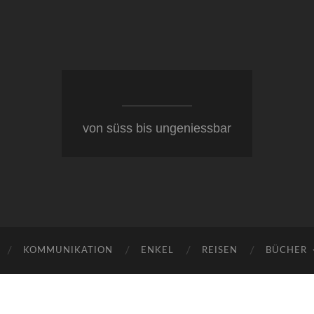
von süss bis ungeniessbar
KOMMUNIKATION
ENKEL
REISEN
BÜCHER