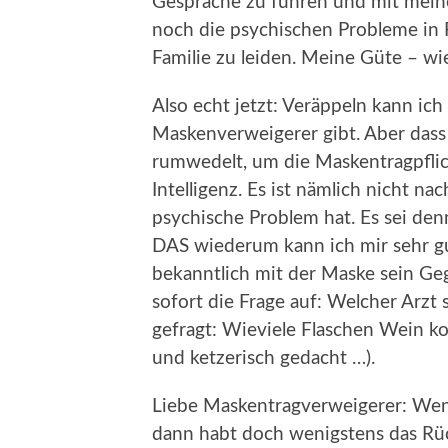
Gespräche zu führen und mit meine
noch die psychischen Probleme in F
Familie zu leiden. Meine Güte – wie
Also echt jetzt: Veräppeln kann ich 
Maskenverweigerer gibt. Aber dass
rumwedelt, um die Maskentragpflic
Intelligenz. Es ist nämlich nicht na
psychische Problem hat. Es sei denn
DAS wiederum kann ich mir sehr gut
bekanntlich mit der Maske sein G
sofort die Frage auf: Welcher Arzt s
gefragt: Wieviele Flaschen Wein kos
und ketzerisch gedacht …).
Liebe Maskentragverweigerer: Wenn
dann habt doch wenigstens das Rück