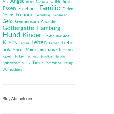
Angst
Ellie
Alt
Corona
Bilder
Enkelin
Familie
Essen
Facebook
Ferien
Freunde
Frauen
Gedanken
Geburtstag
Geld
Gemeinsam
Gesundheit
Göttergatte
Hamburg
Hund
Kinder
Kleider
Krankheit
Leben
Krebs
Liebe
Lernen
Lachen
Menschen
Mensch
Nett
Lustig
Mutter
Neu
Regeln
Schweiz
Schlafen
Schwitzen
Sprache
Tiere
Sprichwörter
Tochterkind
Stress
Traurig
Weihnachten
Blog Abonnieren