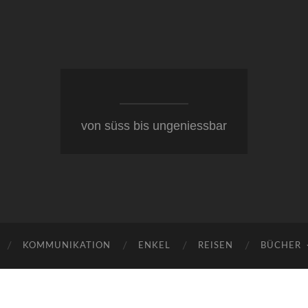
von süss bis ungeniessbar
KOMMUNIKATION
ENKEL
REISEN
BÜCHER