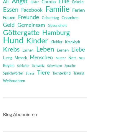
Angst
Ellie
Alt
Corona
Bilder
Enkelin
Familie
Essen
Facebook
Ferien
Freunde
Frauen
Gedanken
Geburtstag
Geld
Gemeinsam
Gesundheit
Göttergatte
Hamburg
Hund
Kinder
Kleider
Krankheit
Leben
Krebs
Liebe
Lernen
Lachen
Menschen
Mensch
Nett
Lustig
Mutter
Neu
Regeln
Schweiz
Schlafen
Schwitzen
Sprache
Tiere
Sprichwörter
Tochterkind
Stress
Traurig
Weihnachten
Blog Abonnieren