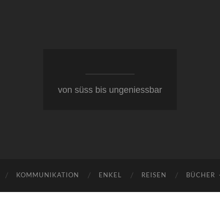
von süss bis ungeniessbar
KOMMUNIKATION
ENKEL
REISEN
BÜCHER