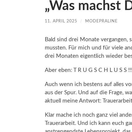
„Was machst Du
11. APRIL 2025
/
MODEPRALINE
Bald sind drei Monate vergangen, s
mussten. Für mich und für viele and
drei Monaten eigentlich wieder bes
Aber eben: T R U G S C H L U S S !!
Auch wenn ich bestens auf alles vo
aus der Spur. Und auf die Frage, wa
aktuell meine Antwort: Trauerarbeit
Klar mache ich noch ganz viel andere
Trauerarbeit. Und ich kann euch gar
anstrengendste Lebensprojekt, das i