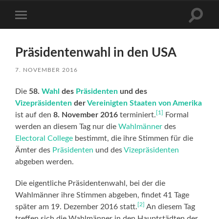
Suchfe
Mobile-
ein-/a
Menü
ein-/ausblenden
Präsidentenwahl in den USA
7. NOVEMBER 2016
Die
58.
Wahl
des
Präsidenten
und des
Vizepräsidenten
der
Vereinigten Staaten von Amerika
[1]
ist auf den
8. November 2016
terminiert.
Formal
werden an diesem Tag nur die
Wahlmänner
des
Electoral College
bestimmt, die ihre Stimmen für die
Ämter des
Präsidenten
und des
Vizepräsidenten
abgeben werden.
Die eigentliche Präsidentenwahl, bei der die
Wahlmänner ihre Stimmen abgeben, findet 41 Tage
[2]
später am 19. Dezember 2016 statt.
An diesem Tag
treffen sich die Wahlmänner in den Hauptstädten der