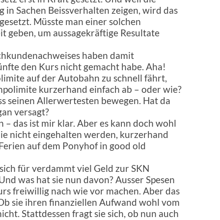
g in Sachen Beissverhalten zeigen, wird das
 gesetzt. Müsste man einer solchen
it geben, um aussagekräftige Resultate
achkundenachweises haben damit
ünfte den Kurs nicht gemacht habe. Aha!
limite auf der Autobahn zu schnell fährt,
mpolimite kurzerhand einfach ab – oder wie?
s seinen Allerwertesten bewegen. Hat da
gan versagt?
 – das ist mir klar. Aber es kann doch wohl
die nicht eingehalten werden, kurzerhand
h Ferien auf dem Ponyhof in good old
 sich für verdammt viel Geld zur SKN
 Und was hat sie nun davon? Ausser Spesen
rs freiwillig nach wie vor machen. Aber das
b sie ihren finanziellen Aufwand wohl vom
nicht. Stattdessen fragt sie sich, ob nun auch