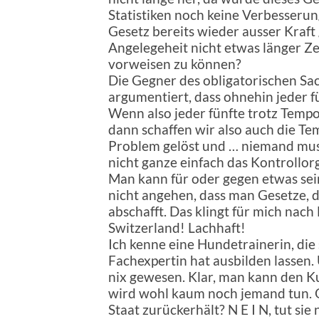
Statistiken noch keine Verbesserun
Gesetz bereits wieder ausser Kraft
Angelegeheit nicht etwas länger Ze
vorweisen zu können?
Die Gegner des obligatorischen S
argumentiert, dass ohnehin jeder f
Wenn also jeder fünfte trotz Tempo
dann schaffen wir also auch die Te
Problem gelöst und … niemand mus
nicht ganze einfach das Kontrollor
Man kann für oder gegen etwas sein
nicht angehen, dass man Gesetze, 
abschafft. Das klingt für mich nac
Switzerland! Lachhaft!
Ich kenne eine Hundetrainerin, die
Fachexpertin hat ausbilden lassen.
nix gewesen. Klar, man kann den Ku
wird wohl kaum noch jemand tun. O
Staat zurückerhält? N E I N, tut sie 