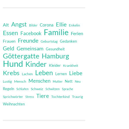
Angst
Ellie
Alt
Corona
Bilder
Enkelin
Familie
Essen
Facebook
Ferien
Freunde
Frauen
Gedanken
Geburtstag
Geld
Gemeinsam
Gesundheit
Göttergatte
Hamburg
Hund
Kinder
Kleider
Krankheit
Leben
Krebs
Liebe
Lernen
Lachen
Menschen
Nett
Mensch
Lustig
Mutter
Neu
Regeln
Schweiz
Schlafen
Schwitzen
Sprache
Tiere
Sprichwörter
Tochterkind
Stress
Traurig
Weihnachten