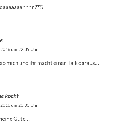
daaaaaaannnn????
ne
 2016 um 22:39 Uhr
eib mich und ihr macht einen Talk daraus…
he kocht
 2016 um 23:05 Uhr
meine Güte….