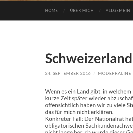
HOME
ÜBER MICH
ALLGEMEIN
Schweizerland
24. SEPTEMBER 2016
/
MODEPRALINE
Wenn es ein Land gibt, in welchem
kurze Zeit später wieder abzuschaff
offensichtlich haben wir zu viele S
das für mich nicht erklären.
Konkreter Fall: Der Nationalrat ha
obligatorischen Sachkundenachweis
nicht lange her, da wurde dieses Ges