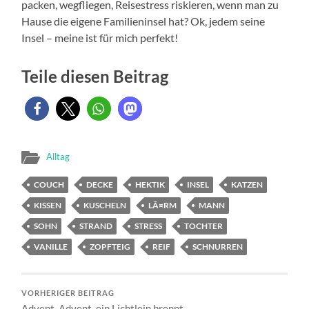
packen, wegfliegen, Reisestress riskieren, wenn man zu
Hause die eigene Familieninsel hat? Ok, jedem seine
Insel – meine ist für mich perfekt!
Teile diesen Beitrag
Alltag
COUCH
DECKE
HEKTIK
INSEL
KATZEN
KISSEN
KUSCHELN
LÃ¤RM
MANN
SOHN
STRAND
STRESS
TOCHTER
VANILLE
ZOPFTEIG
REIF
SCHNURREN
VORHERIGER BEITRAG
Advent, Advent, ein Lichtlein brennt