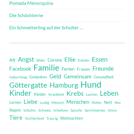
Pomada Menorquina
Die Schüchterne
Ein Schmetterling auf der Schulter …
Angst
Essen
Ellie
Alt
Corona
Bilder
Enkelin
Familie
Freunde
Facebook
Ferien
Frauen
Geld
Gemeinsam
Gedanken
Gesundheit
Geburtstag
Hund
Göttergatte
Hamburg
Kinder
Leben
Krebs
Kleider
Krankheit
Lachen
Liebe
Menschen
Lernen
Nett
Mensch
Lustig
Mutter
Neu
Regeln
Schweiz
Sprichwörter
Schlafen
Schwitzen
Sprache
Stress
Tiere
Weihnachten
Tochterkind
Traurig