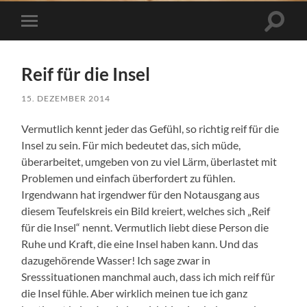
Suchfe
Mobile-
ein-/a
Menü
ein-/ausblenden
Reif für die Insel
15. DEZEMBER 2014
Vermutlich kennt jeder das Gefühl, so richtig reif für die
Insel zu sein. Für mich bedeutet das, sich müde,
überarbeitet, umgeben von zu viel Lärm, überlastet mit
Problemen und einfach überfordert zu fühlen.
Irgendwann hat irgendwer für den Notausgang aus
diesem Teufelskreis ein Bild kreiert, welches sich „Reif
für die Insel“ nennt. Vermutlich liebt diese Person die
Ruhe und Kraft, die eine Insel haben kann. Und das
dazugehörende Wasser! Ich sage zwar in
Sresssituationen manchmal auch, dass ich mich reif für
die Insel fühle. Aber wirklich meinen tue ich ganz