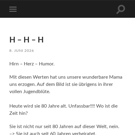
Suchfe
Mobile-
ein-/a
Menü
ein-/ausblenden
H – H – H
8. JUNI 2026
Hirn – Herz – Humor.
Mit diesen Werten hat uns unsere wunderbare Mama
uns erzogen. Auf dem Bild ist sie übrigens in ihrer
vollen Jugendblüte.
Heute wird sie 80 Jahre alt. Unfassbar!!!! Wo ist die
Zeit hin?
Sie ist nicht nur seit 80 Jahren auf dieser Welt, nein.
–> Sie ist auch seit 60 Jahren verheiratet.