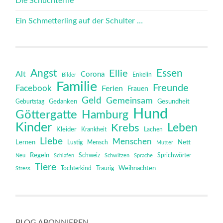
Die Schüchterne
Ein Schmetterling auf der Schulter …
Angst
Essen
Ellie
Alt
Corona
Bilder
Enkelin
Familie
Freunde
Facebook
Ferien
Frauen
Geld
Gemeinsam
Gedanken
Gesundheit
Geburtstag
Hund
Göttergatte
Hamburg
Kinder
Leben
Krebs
Kleider
Krankheit
Lachen
Liebe
Menschen
Lernen
Mensch
Nett
Lustig
Mutter
Regeln
Schweiz
Sprichwörter
Neu
Schlafen
Schwitzen
Sprache
Tiere
Tochterkind
Weihnachten
Stress
Traurig
BLOG ABONNIEREN