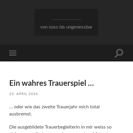
von süss bis ungeniessbar
Suchfe
Mobile-
ein-/a
Menü
ein-/ausblenden
Ein wahres Trauerspiel …
23. APRIL 2026
… oder wie das zweite Trauerjahr mich total
ausbremst.
Die ausgebildete Trauerbegleiterin in mir weiss so