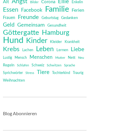
Angst
Ellie
Alt
Corona
Bilder
Enkelin
Familie
Essen
Facebook
Ferien
Freunde
Frauen
Gedanken
Geburtstag
Geld
Gemeinsam
Gesundheit
Göttergatte
Hamburg
Hund
Kinder
Kleider
Krankheit
Leben
Krebs
Liebe
Lernen
Lachen
Menschen
Mensch
Nett
Lustig
Mutter
Neu
Regeln
Schweiz
Schlafen
Schwitzen
Sprache
Tiere
Sprichwörter
Tochterkind
Stress
Traurig
Weihnachten
Blog Abonnieren