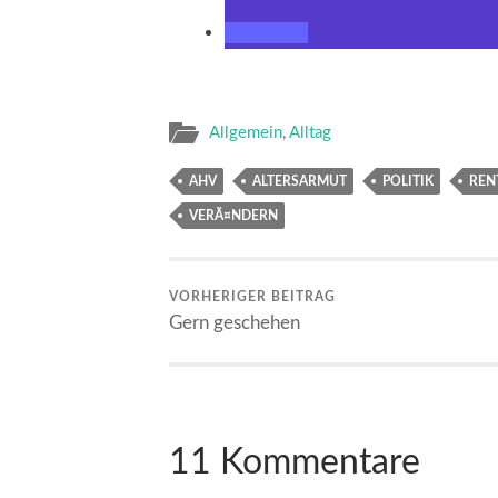
Allgemein
,
Alltag
AHV
ALTERSARMUT
POLITIK
REN
VERÃ¤NDERN
VORHERIGER BEITRAG
Gern geschehen
11 Kommentare