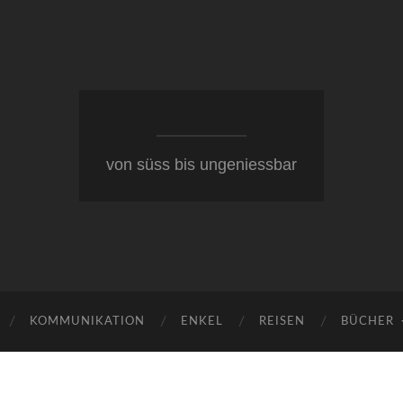
von süss bis ungeniessbar
KOMMUNIKATION
ENKEL
REISEN
BÜCHER