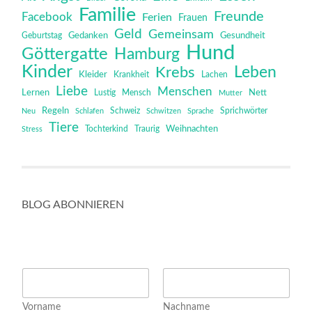
Familie
Freunde
Facebook
Ferien
Frauen
Geld
Gemeinsam
Gedanken
Gesundheit
Geburtstag
Hund
Göttergatte
Hamburg
Kinder
Leben
Krebs
Kleider
Krankheit
Lachen
Liebe
Menschen
Lernen
Mensch
Nett
Lustig
Mutter
Regeln
Schweiz
Sprichwörter
Neu
Schlafen
Schwitzen
Sprache
Tiere
Tochterkind
Weihnachten
Stress
Traurig
BLOG ABONNIEREN
N
a
m
Vorname
Nachname