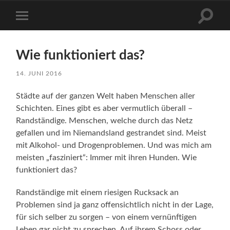
Suchfe
Mobile-
ein-/a
Menü
ein-/ausblenden
Wie funktioniert das?
14. JUNI 2016
Städte auf der ganzen Welt haben Menschen aller
Schichten. Eines gibt es aber vermutlich überall –
Randständige. Menschen, welche durch das Netz
gefallen und im Niemandsland gestrandet sind. Meist
mit Alkohol- und Drogenproblemen. Und was mich am
meisten „fasziniert“: Immer mit ihren Hunden. Wie
funktioniert das?
Randständige mit einem riesigen Rucksack an
Problemen sind ja ganz offensichtlich nicht in der Lage,
für sich selber zu sorgen – von einem vernünftigen
Leben gar nicht zu sprechen. Auf ihrem Schoss oder