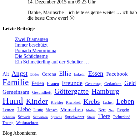
14. Dezember 2015 um 09:23 Uhr
Danke, Marinsche – ich leite es gerne weiter … ich hab
die beste Crew ever! 🙂
Letzte Beiträge
Zwei Diamanten
Immer beschützt
Pomada Menorquina
Die Schüchterne
Ein Schmetterling auf der Schulter …
Angst
Essen
Ellie
Facebook
Alt
Corona
Enkelin
Bilder
Familie
Freunde
Geld
Ferien
Frauen
Gedanken
Geburtstag
Göttergatte
Hamburg
Gemeinsam
Gesundheit
Hund
Kinder
Leben
Krebs
Kleider
Krankheit
Lachen
Liebe
Menschen
Lernen
Nett
Regeln
Mensch
Lustig
Mutter
Neu
Tiere
Schweiz
Sprichwörter
Tochterkind
Schlafen
Schwitzen
Sprache
Stress
Weihnachten
Traurig
Blog Abonnieren