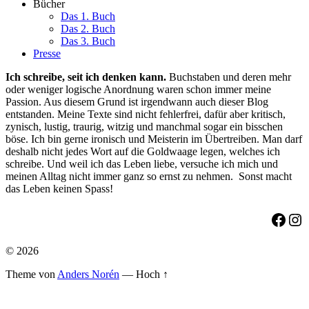
Bücher
Das 1. Buch
Das 2. Buch
Das 3. Buch
Presse
Ich schreibe, seit ich denken kann.
Buchstaben und deren mehr
oder weniger logische Anordnung waren schon immer meine
Passion. Aus diesem Grund ist irgendwann auch dieser Blog
entstanden. Meine Texte sind nicht fehlerfrei, dafür aber kritisch,
zynisch, lustig, traurig, witzig und manchmal sogar ein bisschen
böse. Ich bin gerne ironisch und Meisterin im Übertreiben. Man darf
deshalb nicht jedes Wort auf die Goldwaage legen, welches ich
schreibe. Und weil ich das Leben liebe, versuche ich mich und
meinen Alltag nicht immer ganz so ernst zu nehmen. Sonst macht
das Leben keinen Spass!
Face
Ins
© 2026
Theme von
Anders Norén
—
Hoch ↑