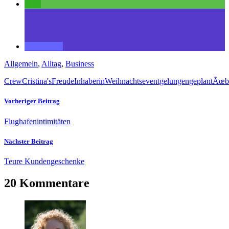
Allgemein
,
Alltag
,
Business
Crew
Cristina's
Freude
Inhaberin
Weihnachtsevent
gelungen
geplant
Ãœbe
Vorheriger Beitrag
Flughafenintimitäten
Nächster Beitrag
Teure Kundengeschenke
20 Kommentare