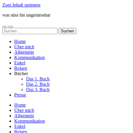
Zum Inhalt springen
von süss bis ungeniessbar
Mobile-
Suchfeld
Suchen
Menü
ein-/ausblenden
nach:
ein-/ausblenden
Home
Über mich
Allgemein
Kommunikation
Enkel
Reisen
Bücher
Das 1. Buch
Das 2. Buch
Das 3. Buch
Presse
Home
Über mich
Allgemein
Kommunikation
Enkel
Reisen