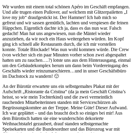
Wir wurden mit einem total schönen Apéro im Geschäft empfangen.
Und alle trugen einen Pullover, auf welchem mit Glitzerpailetten „I
love my job“ draufgestickt ist. Der Hammer! Ich hab mich so
gefreut und wir sassen gemütlich, lachten und verspiesen die feinen
Häppchen. Eigentlich dachte ich ja, dass es das nun war. Falsch
gedacht! Man hat uns angewiesen, nun die Mäntel wieder
anzuziehen, da wir noch ein Haus weitergehen würden. Im Kopf
ging ich schnell alle Restaurants durch, die ich mir vorstellen
konnte. Totale Blockade! Was nun wohl kommen würde. Die Crew
(von welcher sich ein paar Minuten vorher schon zwei abgespaltet
hatten um zu rauchen….?) lotste uns aus dem Hinterausgang, einmal
um den Gebäudekomplex herum um dann beim Vordereingang des
Geschäfts wieder reinzumarschieren…und in unser Geschäfstbüro
im Dachstock zu wandern! 🙂
An der Bürotür erwartete uns ein selbstgemaltes Plakat mit der
Aufschrift „Ristorante da Cristina“ (da ja mein Geschäft Cristina’s
heisst, so wie mein Tochterkind) und die zwei vermeintlich
rauchenden Mitarbeiterinnen standen mit Serviceschürzen als
Begrüssungskomitee an der Treppe. Meine Güte! Dieser Aufwand.
Ich war geplättet – und das braucht doch so einiges bei mir! Aus
dem Bürotisch hatten sie eine wunderschön dekorierte
Weihnachtstafel gezaubert, drauf standen selbstgemachte
Speisekarten und die Bundesordner und das Bürozeug war mit