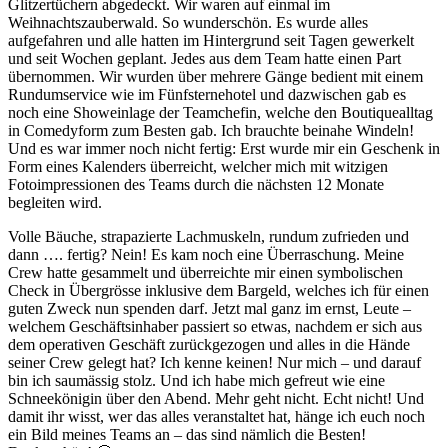
Glitzertüchern abgedeckt. Wir waren auf einmal im
Weihnachtszauberwald. So wunderschön. Es wurde alles
aufgefahren und alle hatten im Hintergrund seit Tagen gewerkelt
und seit Wochen geplant. Jedes aus dem Team hatte einen Part
übernommen. Wir wurden über mehrere Gänge bedient mit einem
Rundumservice wie im Fünfsternehotel und dazwischen gab es
noch eine Showeinlage der Teamchefin, welche den Boutiquealltag
in Comedyform zum Besten gab. Ich brauchte beinahe Windeln!
Und es war immer noch nicht fertig: Erst wurde mir ein Geschenk in
Form eines Kalenders überreicht, welcher mich mit witzigen
Fotoimpressionen des Teams durch die nächsten 12 Monate
begleiten wird.
Volle Bäuche, strapazierte Lachmuskeln, rundum zufrieden und
dann …. fertig? Nein! Es kam noch eine Überraschung. Meine
Crew hatte gesammelt und überreichte mir einen symbolischen
Check in Übergrösse inklusive dem Bargeld, welches ich für einen
guten Zweck nun spenden darf. Jetzt mal ganz im ernst, Leute –
welchem Geschäftsinhaber passiert so etwas, nachdem er sich aus
dem operativen Geschäft zurückgezogen und alles in die Hände
seiner Crew gelegt hat? Ich kenne keinen! Nur mich – und darauf
bin ich saumässig stolz. Und ich habe mich gefreut wie eine
Schneekönigin über den Abend. Mehr geht nicht. Echt nicht! Und
damit ihr wisst, wer das alles veranstaltet hat, hänge ich euch noch
ein Bild meines Teams an – das sind nämlich die Besten!