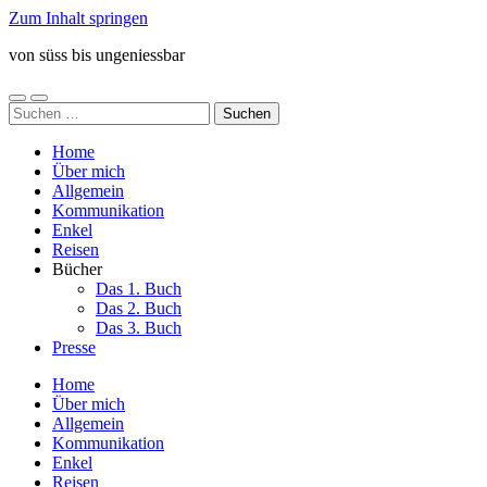
Zum Inhalt springen
von süss bis ungeniessbar
Mobile-
Suchfeld
Suchen
Menü
ein-/ausblenden
nach:
ein-/ausblenden
Home
Über mich
Allgemein
Kommunikation
Enkel
Reisen
Bücher
Das 1. Buch
Das 2. Buch
Das 3. Buch
Presse
Home
Über mich
Allgemein
Kommunikation
Enkel
Reisen