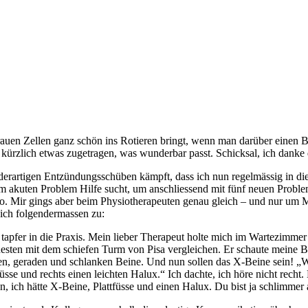
rauen Zellen ganz schön ins Rotieren bringt, wenn man darüber einen B
 kürzlich etwas zugetragen, was wunderbar passt. Schicksal, ich danke 
mit derartigen Entzündungsschüben kämpft, dass ich nun regelmässig in 
inem akuten Problem Hilfe sucht, um anschliessend mit fünf neuen Pro
n so. Mir gings aber beim Physiotherapeuten genau gleich – und nur um
sich folgendermassen zu:
pfer in die Praxis. Mein lieber Therapeut holte mich im Wartezimmer 
ehesten mit dem schiefen Turm von Pisa vergleichen. Er schaute mein
n, geraden und schlanken Beine. Und nun sollen das X-Beine sein! „W
se und rechts einen leichten Halux.“ Ich dachte, ich höre nicht recht. 
 ich hätte X-Beine, Plattfüsse und einen Halux. Du bist ja schlimmer a