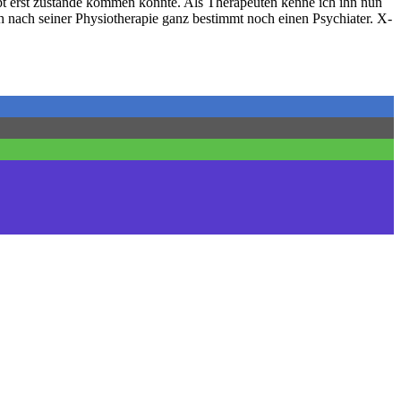
pt erst zustande kommen konnte. Als Therapeuten kenne ich ihn nun
 nach seiner Physiotherapie ganz bestimmt noch einen Psychiater. X-