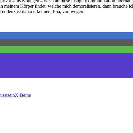
 privat – als Kollegen – weshalb diese lustige Kommunikation überhau
n meinem Körper findet, welche mich demoralisieren, dann brauche ich
e Tendenz ist da zu erkennen. Pha, von wegen!
usstsein
X-Beine