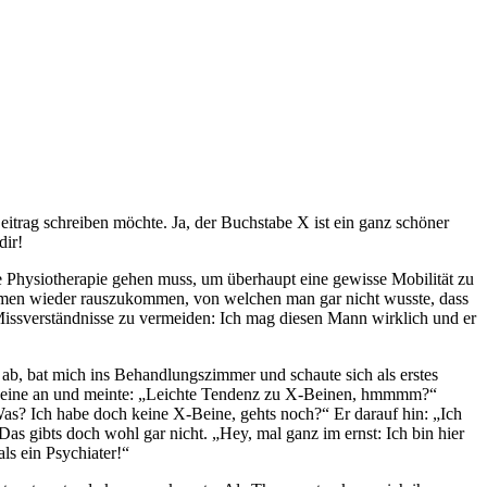
eitrag schreiben möchte. Ja, der Buchstabe X ist ein ganz schöner
dir!
die Physiotherapie gehen muss, um überhaupt eine gewisse Mobilität zu
blemen wieder rauszukommen, von welchen man gar nicht wusste, dass
 Missverständnisse zu vermeiden: Ich mag diesen Mann wirklich und er
ab, bat mich ins Behandlungszimmer und schaute sich als erstes
e Beine an und meinte: „Leichte Tendenz zu X-Beinen, hmmmm?“
as? Ich habe doch keine X-Beine, gehts noch?“ Er darauf hin: „Ich
Das gibts doch wohl gar nicht. „Hey, mal ganz im ernst: Ich bin hier
ls ein Psychiater!“