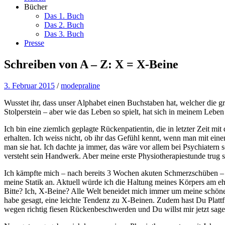
Bücher
Das 1. Buch
Das 2. Buch
Das 3. Buch
Presse
Schreiben von A – Z: X = X-Beine
3. Februar 2015
/
modepraline
Wusstet ihr, dass unser Alphabet einen Buchstaben hat, welcher die g
Stolperstein – aber wie das Leben so spielt, hat sich in meinem Leben
Ich bin eine ziemlich geplagte Rückenpatientin, die in letzter Zeit 
erhalten. Ich weiss nicht, ob ihr das Gefühl kennt, wenn man mit e
man sie hat. Ich dachte ja immer, das wäre vor allem bei Psychiater
versteht sein Handwerk. Aber meine erste Physiotherapiestunde trug 
Ich kämpfte mich – nach bereits 3 Wochen akuten Schmerzschüben – ta
meine Statik an. Aktuell würde ich die Haltung meines Körpers am 
Bitte? Ich, X-Beine? Alle Welt beneidet mich immer um meine schöne
habe gesagt, eine leichte Tendenz zu X-Beinen. Zudem hast Du Plattfüs
wegen richtig fiesen Rückenbeschwerden und Du willst mir jetzt sagen,