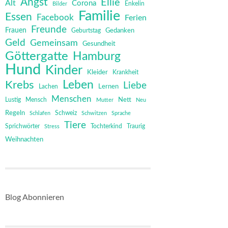
Angst
Ellie
Alt
Corona
Bilder
Enkelin
Familie
Essen
Facebook
Ferien
Freunde
Frauen
Gedanken
Geburtstag
Geld
Gemeinsam
Gesundheit
Göttergatte
Hamburg
Hund
Kinder
Kleider
Krankheit
Leben
Krebs
Liebe
Lernen
Lachen
Menschen
Mensch
Nett
Lustig
Mutter
Neu
Regeln
Schweiz
Schlafen
Schwitzen
Sprache
Tiere
Sprichwörter
Tochterkind
Stress
Traurig
Weihnachten
Blog Abonnieren