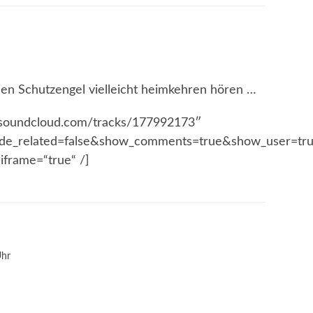
nen Schutzengel vielleicht heimkehren hören …
pi.soundcloud.com/tracks/177992173″
ide_related=false&show_comments=true&show_user=tru
iframe=“true“ /]
Uhr