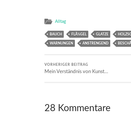
Alltag
BAUCH
FLÃ¼GEL
GLATZE
HOLZS
WARNUNGEN
ANSTRENGEND
BESCH
VORHERIGER BEITRAG
Mein Verständnis von Kunst…
28 Kommentare