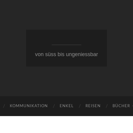
von süss bis ungeniessbar
KOMMUNIKATION
ENKEL
REISEN
BÜCHER