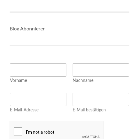
Blog Abonnieren
N
a
m
Vorname
Nachname
e
*
N
E
a
m
m
a
e
E-Mail-Adresse
E-Mail bestätigen
i
N
l
a
*
m
e
E