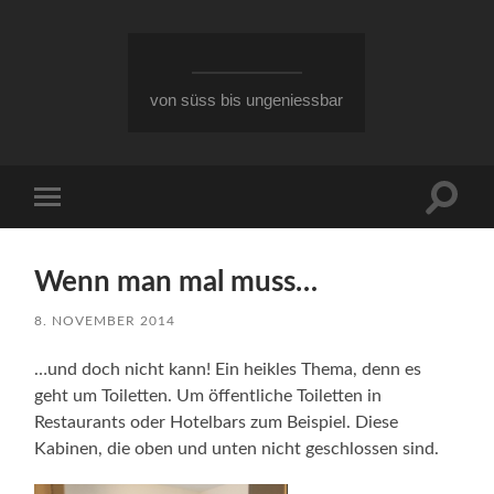
von süss bis ungeniessbar
Suchfe
Mobile-
ein-/a
Menü
ein-/ausblenden
Wenn man mal muss…
8. NOVEMBER 2014
…und doch nicht kann! Ein heikles Thema, denn es
geht um Toiletten. Um öffentliche Toiletten in
Restaurants oder Hotelbars zum Beispiel. Diese
Kabinen, die oben und unten nicht geschlossen sind.