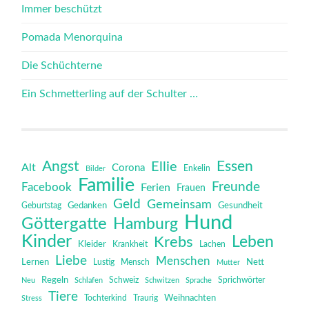
Immer beschützt
Pomada Menorquina
Die Schüchterne
Ein Schmetterling auf der Schulter …
Angst
Essen
Ellie
Alt
Corona
Bilder
Enkelin
Familie
Freunde
Facebook
Ferien
Frauen
Geld
Gemeinsam
Gedanken
Gesundheit
Geburtstag
Hund
Göttergatte
Hamburg
Kinder
Leben
Krebs
Kleider
Krankheit
Lachen
Liebe
Menschen
Lernen
Mensch
Nett
Lustig
Mutter
Regeln
Schweiz
Sprichwörter
Neu
Schlafen
Schwitzen
Sprache
Tiere
Tochterkind
Weihnachten
Stress
Traurig