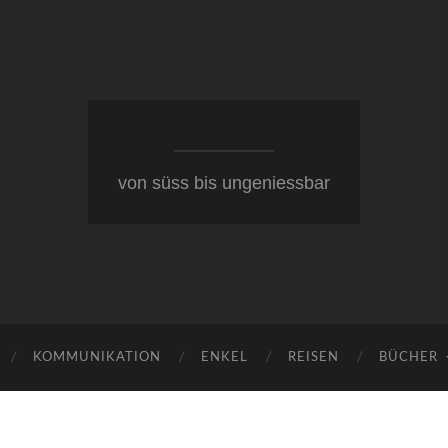
von süss bis ungeniessbar
KOMMUNIKATION
ENKEL
REISEN
BÜCHER