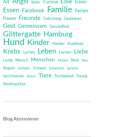
Angst
Ellie
Alt
Corona
Bilder
Enkelin
Familie
Essen
Facebook
Ferien
Freunde
Frauen
Gedanken
Geburtstag
Geld
Gemeinsam
Gesundheit
Göttergatte
Hamburg
Hund
Kinder
Kleider
Krankheit
Leben
Krebs
Liebe
Lernen
Lachen
Menschen
Mensch
Nett
Lustig
Mutter
Neu
Regeln
Schweiz
Schlafen
Schwitzen
Sprache
Tiere
Sprichwörter
Tochterkind
Stress
Traurig
Weihnachten
Blog Abonnieren