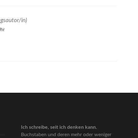
agsautor/in)
Uhr
Ich schreibe, seit ich denken kann.
Buchstaben und deren mehr oder weniger