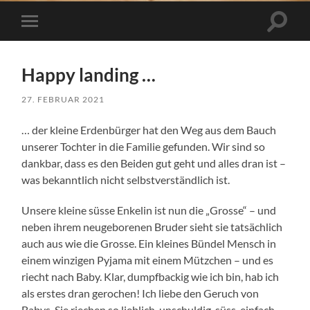
Suchfe
Mobile-
ein-/a
Menü
ein-/ausblenden
Happy landing …
27. FEBRUAR 2021
… der kleine Erdenbürger hat den Weg aus dem Bauch
unserer Tochter in die Familie gefunden. Wir sind so
dankbar, dass es den Beiden gut geht und alles dran ist –
was bekanntlich nicht selbstverständlich ist.
Unsere kleine süsse Enkelin ist nun die „Grosse“ – und
neben ihrem neugeborenen Bruder sieht sie tatsächlich
auch aus wie die Grosse. Ein kleines Bündel Mensch in
einem winzigen Pyjama mit einem Mützchen – und es
riecht nach Baby. Klar, dumpfbackig wie ich bin, hab ich
als erstes dran gerochen! Ich liebe den Geruch von
Babys. Sie riechen so lieblich, unschuldig, süss, einfach