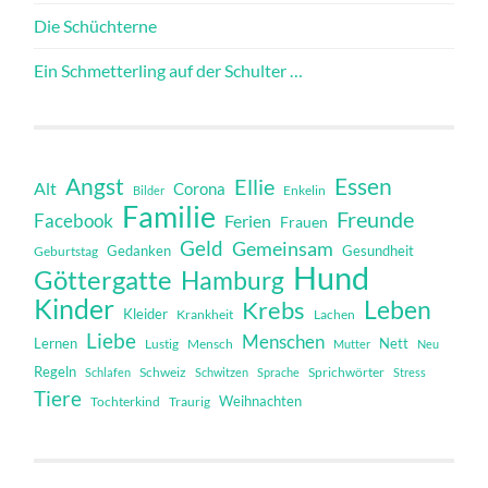
Die Schüchterne
Ein Schmetterling auf der Schulter …
Angst
Essen
Ellie
Alt
Corona
Bilder
Enkelin
Familie
Freunde
Facebook
Ferien
Frauen
Geld
Gemeinsam
Gedanken
Gesundheit
Geburtstag
Hund
Göttergatte
Hamburg
Kinder
Leben
Krebs
Kleider
Krankheit
Lachen
Liebe
Menschen
Lernen
Nett
Mensch
Lustig
Mutter
Neu
Regeln
Schweiz
Sprichwörter
Schlafen
Schwitzen
Sprache
Stress
Tiere
Weihnachten
Tochterkind
Traurig