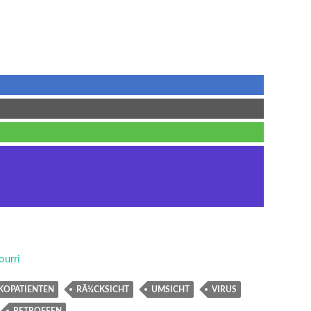
ourri
IKOPATIENTEN
RÃ¼CKSICHT
UMSICHT
VIRUS