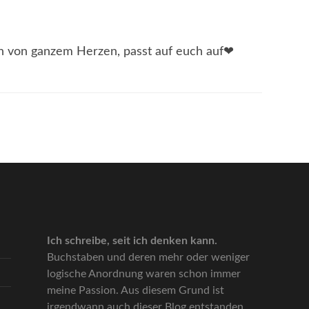
 von ganzem Herzen, passt auf euch auf❤
Ich schreibe, seit ich denken kann.
Buchstaben und deren mehr oder weniger
logische Anordnung waren schon immer
meine Passion. Aus diesem Grund ist
irgendwann auch dieser Blog entstanden.