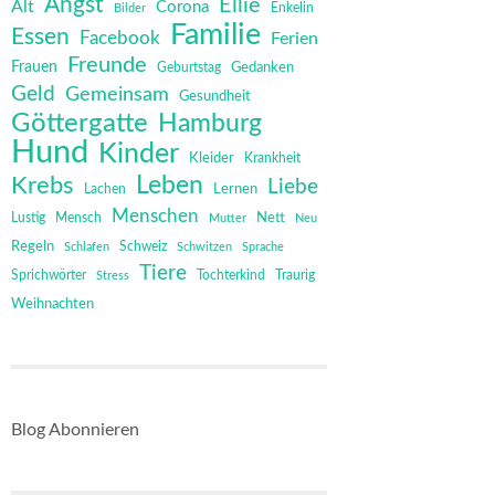
Angst
Ellie
Alt
Corona
Bilder
Enkelin
Familie
Essen
Facebook
Ferien
Freunde
Frauen
Gedanken
Geburtstag
Geld
Gemeinsam
Gesundheit
Göttergatte
Hamburg
Hund
Kinder
Kleider
Krankheit
Leben
Krebs
Liebe
Lernen
Lachen
Menschen
Mensch
Nett
Lustig
Mutter
Neu
Regeln
Schweiz
Schlafen
Schwitzen
Sprache
Tiere
Sprichwörter
Tochterkind
Stress
Traurig
Weihnachten
Blog Abonnieren