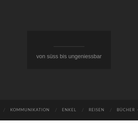
von süss bis ungeniessbar
KOMMUNIKATION
ENKEL
REISEN
BÜCHER