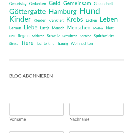
Geld
Gemeinsam
Gedanken
Gesundheit
Geburtstag
Hund
Göttergatte
Hamburg
Kinder
Leben
Krebs
Kleider
Krankheit
Lachen
Liebe
Menschen
Lernen
Mensch
Nett
Lustig
Mutter
Regeln
Schweiz
Sprichwörter
Neu
Schlafen
Schwitzen
Sprache
Tiere
Tochterkind
Weihnachten
Stress
Traurig
BLOG ABONNIEREN
E
N
m
a
a
m
i
Vorname
Nachname
e
l
*
N