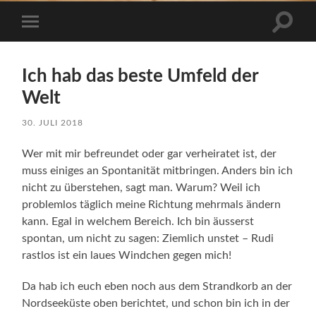
Suchfe
Mobile-
ein-/a
Menü
ein-/ausblenden
Ich hab das beste Umfeld der
Welt
30. JULI 2018
Wer mit mir befreundet oder gar verheiratet ist, der
muss einiges an Spontanität mitbringen. Anders bin ich
nicht zu überstehen, sagt man. Warum? Weil ich
problemlos täglich meine Richtung mehrmals ändern
kann. Egal in welchem Bereich. Ich bin äusserst
spontan, um nicht zu sagen: Ziemlich unstet – Rudi
rastlos ist ein laues Windchen gegen mich!
Da hab ich euch eben noch aus dem Strandkorb an der
Nordseeküste oben berichtet, und schon bin ich in der