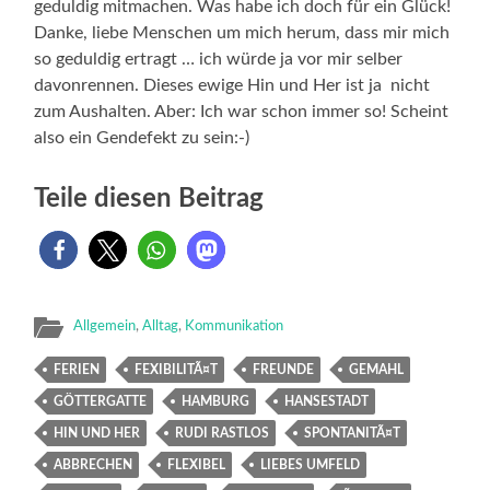
geduldig mitmachen. Was habe ich doch für ein Glück!
Danke, liebe Menschen um mich herum, dass mir mich
so geduldig ertragt … ich würde ja vor mir selber
davonrennen. Dieses ewige Hin und Her ist ja nicht
zum Aushalten. Aber: Ich war schon immer so! Scheint
also ein Gendefekt zu sein:-)
Teile diesen Beitrag
Allgemein
,
Alltag
,
Kommunikation
FERIEN
FEXIBILITÃ¤T
FREUNDE
GEMAHL
GÖTTERGATTE
HAMBURG
HANSESTADT
HIN UND HER
RUDI RASTLOS
SPONTANITÃ¤T
ABBRECHEN
FLEXIBEL
LIEBES UMFELD