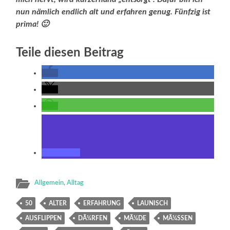
nun nämlich endlich alt und erfahren genug. Fünfzig ist
prima! 🙂
Teile diesen Beitrag
Allgemein
,
Alltag
50
ALTER
ERFAHRUNG
LAUNISCH
AUSFLIPPEN
DÃ¼RFEN
MÃ¼DE
MÃ¼SSEN