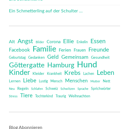
Ein Schmetterling auf der Schulter …
Angst
Essen
Ellie
Alt
Corona
Bilder
Enkelin
Familie
Freunde
Facebook
Ferien
Frauen
Geld
Gemeinsam
Gedanken
Gesundheit
Geburtstag
Hund
Göttergatte
Hamburg
Kinder
Leben
Krebs
Kleider
Krankheit
Lachen
Liebe
Menschen
Lernen
Mensch
Nett
Lustig
Mutter
Regeln
Schweiz
Sprichwörter
Neu
Schlafen
Schwitzen
Sprache
Tiere
Tochterkind
Weihnachten
Stress
Traurig
Blog Abonnieren