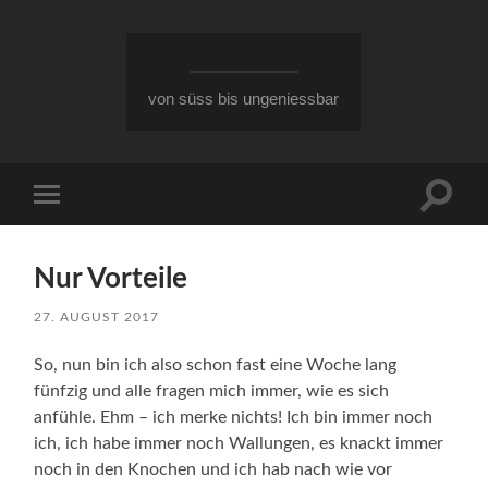
von süss bis ungeniessbar
Suchfe
Mobile-
ein-/a
Menü
ein-/ausblenden
Nur Vorteile
27. AUGUST 2017
So, nun bin ich also schon fast eine Woche lang
fünfzig und alle fragen mich immer, wie es sich
anfühle. Ehm – ich merke nichts! Ich bin immer noch
ich, ich habe immer noch Wallungen, es knackt immer
noch in den Knochen und ich hab nach wie vor