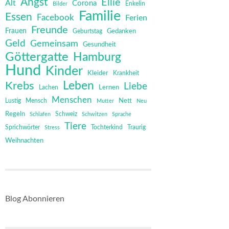
Angst
Ellie
Alt
Corona
Bilder
Enkelin
Familie
Essen
Facebook
Ferien
Freunde
Frauen
Gedanken
Geburtstag
Geld
Gemeinsam
Gesundheit
Göttergatte
Hamburg
Hund
Kinder
Kleider
Krankheit
Leben
Krebs
Liebe
Lernen
Lachen
Menschen
Mensch
Nett
Lustig
Mutter
Neu
Regeln
Schweiz
Schlafen
Schwitzen
Sprache
Tiere
Sprichwörter
Tochterkind
Stress
Traurig
Weihnachten
Blog Abonnieren