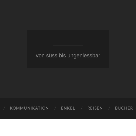
von süss bis ungeniessbar
KOMMUNIKATION
ENKEL
REISEN
BÜCHER