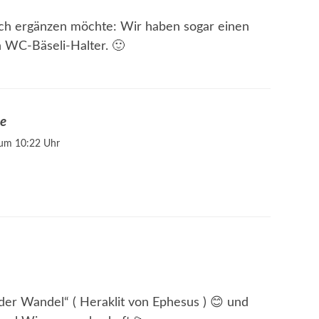
ch ergänzen möchte: Wir haben sogar einen
n WC-Bäseli-Halter. 🙂
ne
 um 10:22 Uhr
 der Wandel“ ( Heraklit von Ephesus ) 😊 und