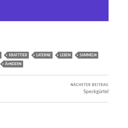
KRAFTTIER
LATERNE
LEBEN
SAMMELN
Ã¤NDERN
NÄCHSTER BEITRAG
Speckgürtel