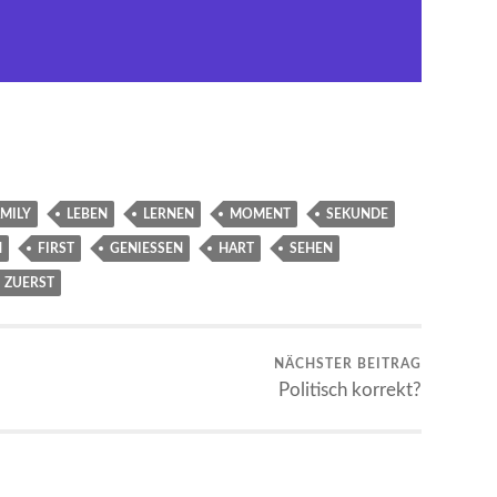
MILY
LEBEN
LERNEN
MOMENT
SEKUNDE
N
FIRST
GENIESSEN
HART
SEHEN
ZUERST
NÄCHSTER BEITRAG
Politisch korrekt?