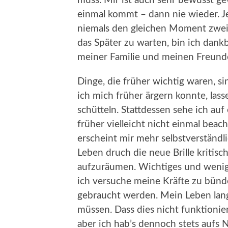
muss. Mir ist auch sehr bewusst g
einmal kommt – dann nie wieder. J
niemals den gleichen Moment zwei
das Später zu warten, bin ich dank
meiner Familie und meinen Freund
Dinge, die früher wichtig waren, sin
ich mich früher ärgern konnte, las
schütteln. Stattdessen sehe ich auf
früher vielleicht nicht einmal beac
erscheint mir mehr selbstverständl
Leben druch die neue Brille kriti
aufzuräumen. Wichtiges und wenige
ich versuche meine Kräfte zu bünde
gebraucht werden. Mein Leben lang 
müssen. Dass dies nicht funktionie
aber ich hab’s dennoch stets aufs 