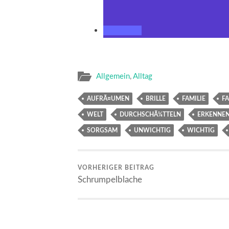
Allgemein
,
Alltag
AUFRÃ¤UMEN
BRILLE
FAMILIE
FA
WELT
DURCHSCHÃ¼TTELN
ERKENNE
SORGSAM
UNWICHTIG
WICHTIG
VORHERIGER BEITRAG
Schrumpelblache