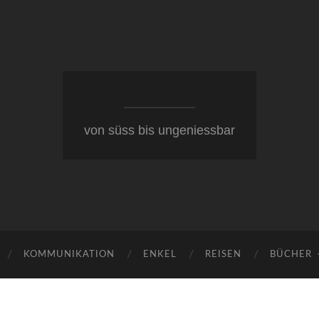
von süss bis ungeniessbar
KOMMUNIKATION
ENKEL
REISEN
BÜCHER