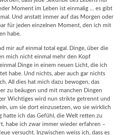
eworden, dass jede Sekunde des Lebens nur
eder Moment im Leben ist einmalig … es gibt
mal. Und anstatt immer auf das Morgen oder
bar für jeden einzelnen Moment, den ich mit
en habe.
d mir auf einmal total egal. Dinge, über die
sen mich nicht einmal mehr den Kopf
 einmal Dinge in einem neuen Licht, die ich
htet habe. Und nichts, aber auch gar nichts
ich. All dies hat mich dazu bewogen, das
scher zu beäugen und mit manchen Dingen
r Wichtiges wird nun strikte getrennt und
ln, um sie dort einzusetzen, wo sie wirklich
hatte ich das Gefühl, die Welt retten zu
rt, habe ich zwar immer wieder erfahren –
Neue versucht. Inzwischen weiss ich, dass es