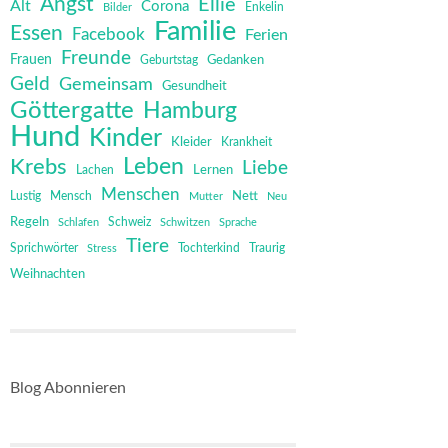
Angst
Ellie
Alt
Corona
Bilder
Enkelin
Familie
Essen
Facebook
Ferien
Freunde
Frauen
Gedanken
Geburtstag
Geld
Gemeinsam
Gesundheit
Göttergatte
Hamburg
Hund
Kinder
Kleider
Krankheit
Leben
Krebs
Liebe
Lernen
Lachen
Menschen
Mensch
Nett
Lustig
Mutter
Neu
Regeln
Schweiz
Schlafen
Schwitzen
Sprache
Tiere
Sprichwörter
Tochterkind
Stress
Traurig
Weihnachten
Blog Abonnieren