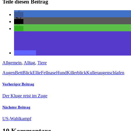
Teile diesen Beitrag
Allgemein
,
Alltag
,
Tiere
Augen
Bett
Blick
Ellie
Fellnase
Hund
Killerblick
Kulleraugen
schlafen
Vorheriger Beitrag
Der Kluge reist im Zuge
Nächster Beitrag
US-Wahlkampf
10 Kommentare