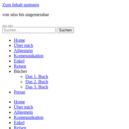
Zum Inhalt springen
von süss bis ungeniessbar
Mobile-
Suchfeld
Suchen
Menü
ein-/ausblenden
nach:
ein-/ausblenden
Home
Über mich
Allgemein
Kommunikation
Enkel
Reisen
Bücher
Das 1. Buch
Das 2. Buch
Das 3. Buch
Presse
Home
Über mich
Allgemein
Kommunikation
Enkel
Reisen