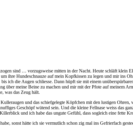
gen sind … vorzugsweise mitten in der Nacht. Heute schläft klein Ellie
ch, um ihre Hundeschnauze auf mein Kopfkissen zu legen und mir ins Oh
bis ich die Augen schliesse. Dann hüpft sie mit einem unüberspürbaren 
über meine Beine zu machen und mir mit der Pfote auf meinem Arm mitz
te, was das Zeug hält.
ulleraugen und das schiefgelegte Köpfchen mit den lustigen Ohren, we
knuffiges Geschöpf wütend sein. Und die kleine Fellnase weiss das ga
Killerblick und ich habe das ungute Gefühl, dass sogleich eine fette Kr
t habe, sonst hätte ich sie vermutlich schon zig mal ins Gefrierfach g