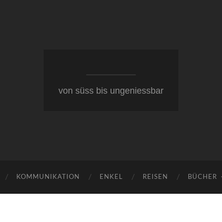
von süss bis ungeniessbar
KOMMUNIKATION
ENKEL
REISEN
BÜCHER