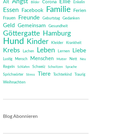
Angst
Ellie
Alt
Corona
Bilder
Enkelin
Familie
Essen
Facebook
Ferien
Freunde
Frauen
Gedanken
Geburtstag
Geld
Gemeinsam
Gesundheit
Göttergatte
Hamburg
Hund
Kinder
Kleider
Krankheit
Leben
Krebs
Liebe
Lernen
Lachen
Menschen
Mensch
Nett
Lustig
Mutter
Neu
Regeln
Schweiz
Schlafen
Schwitzen
Sprache
Tiere
Sprichwörter
Tochterkind
Stress
Traurig
Weihnachten
Blog Abonnieren