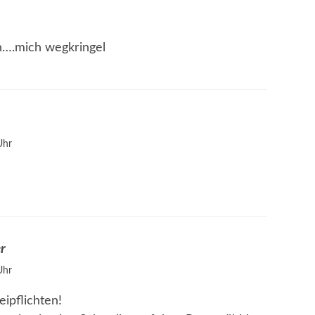
en….mich wegkringel
Uhr
r
Uhr
ipflichten!