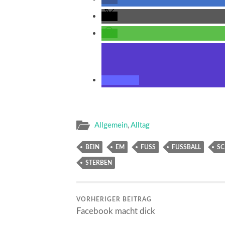
Allgemein
,
Alltag
BEIN
EM
FUSS
FUSSBALL
S
STERBEN
VORHERIGER BEITRAG
Facebook macht dick