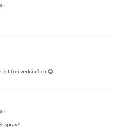
Uhr
s ist frei verkäuflich 😉
Uhr
Eisspray?