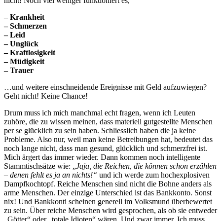
nicht! Noch viel weniger funktioniert es,
– Krankheit
– Schmerzen
– Leid
– Unglück
– Kraftlosigkeit
– Müdigkeit
– Trauer
…und weitere einschneidende Ereignisse mit Geld aufzuwiegen?
Geht nicht! Keine Chance!
Drum muss ich mich manchmal echt fragen, wenn ich Leuten
zuhöre, die zu wissen meinen, dass materiell gutgestellte Menschen
per se glücklich zu sein haben. Schliesslich haben die ja keine
Probleme. Also nur, weil man keine Betreibungen hat, bedeutet das
noch lange nicht, dass man gesund, glücklich und schmerzfrei ist.
Mich ärgert das immer wieder. Dann kommen noch intelligente
Stammtischsätze wie: „
Jaja, die Reichen, die können schon erzählen
– denen fehlt es ja an nichts!“
und ich werde zum hochexplosiven
Dampfkochtopf. Reiche Menschen sind nicht die Bohne anders als
arme Menschen. Der einzige Unterschied ist das Bankkonto. Sonst
nix! Und Bankkonti scheinen generell im Volksmund überbewertet
zu sein. Über reiche Menschen wird gesprochen, als ob sie entweder
„Götter“ oder „totale Idioten“ wären. Und zwar immer. Ich muss