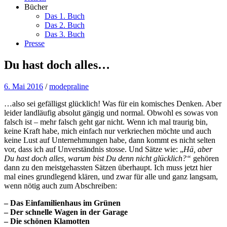
Bücher
Das 1. Buch
Das 2. Buch
Das 3. Buch
Presse
Du hast doch alles…
6. Mai 2016
/
modepraline
…also sei gefälligst glücklich! Was für ein komisches Denken. Aber
leider landläufig absolut gängig und normal. Obwohl es sowas von
falsch ist – mehr falsch geht gar nicht. Wenn ich mal traurig bin,
keine Kraft habe, mich einfach nur verkriechen möchte und auch
keine Lust auf Unternehmungen habe, dann kommt es nicht selten
vor, dass ich auf Unverständnis stosse. Und Sätze wie: „
Hä, aber
Du hast doch alles, warum bist Du denn nicht glücklich?“
gehören
dann zu den meistgehassten Sätzen überhaupt. Ich muss jetzt hier
mal eines grundlegend klären, und zwar für alle und ganz langsam,
wenn nötig auch zum Abschreiben:
– Das Einfamilienhaus im Grünen
– Der schnelle Wagen in der Garage
– Die schönen Klamotten