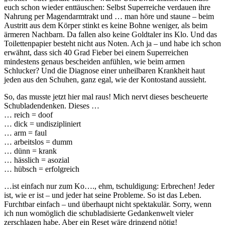
euch schon wieder enttäuschen: Selbst Superreiche verdauen ihre
Nahrung per Magendarmtrakt und … man höre und staune – beim
Austritt aus dem Körper stinkt es keine Bohne weniger, als beim
ärmeren Nachbarn. Da fallen also keine Goldtaler ins Klo. Und das
Toilettenpapier besteht nicht aus Noten. Ach ja – und habe ich schon
erwähnt, dass sich 40 Grad Fieber bei einem Superreichen
mindestens genaus bescheiden anfühlen, wie beim armen
Schlucker? Und die Diagnose einer unheilbaren Krankheit haut
jeden aus den Schuhen, ganz egal, wie der Kontostand aussieht.
So, das musste jetzt hier mal raus! Mich nervt dieses bescheuerte
Schubladendenken. Dieses …
… reich = doof
… dick = undiszipliniert
… arm = faul
… arbeitslos = dumm
… dünn = krank
… hässlich = asozial
… hübsch = erfolgreich
…ist einfach nur zum Ko…., ehm, tschuldigung: Erbrechen! Jeder
ist, wie er ist – und jeder hat seine Probleme. So ist das Leben.
Furchtbar einfach – und überhaupt nicht spektakulär. Sorry, wenn
ich nun womöglich die schubladisierte Gedankenwelt vieler
zerschlagen habe. Aber ein Reset wäre dringend nötig!