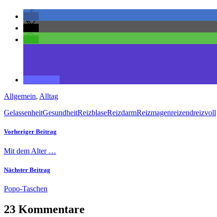
Allgemein
,
Alltag
Gelassenheit
Gesundheit
Reizblase
Reizdarm
Reizmagen
reizend
reizvoll
Vorheriger Beitrag
Mit dem Alter …
Nächster Beitrag
Popo-Taschen
23 Kommentare