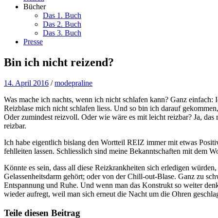
Bücher
Das 1. Buch
Das 2. Buch
Das 3. Buch
Presse
Bin ich nicht reizend?
14. April 2016
/
modepraline
Was mache ich nachts, wenn ich nicht schlafen kann? Ganz einfach:
Reizblase mich nicht schlafen liess. Und so bin ich darauf gekomme
Oder zumindest reizvoll. Oder wie wäre es mit leicht reizbar? Ja, da
reizbar.
Ich habe eigentlich bislang den Wortteil REIZ immer mit etwas Positi
fehlleiten lassen. Schliesslich sind meine Bekanntschaften mit dem Wo
Könnte es sein, dass all diese Reizkrankheiten sich erledigen würden
Gelassenheitsdarm gehört; oder von der Chill-out-Blase. Ganz zu sch
Entspannung und Ruhe. Und wenn man das Konstrukt so weiter denkt,
wieder aufregt, weil man sich erneut die Nacht um die Ohren geschla
Teile diesen Beitrag