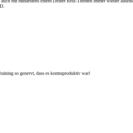
h auch mit mindestens einem Deiner Reiz-Themen immer wieder ausein
RD.
Training so genervt, dass es kontraproduktiv war!