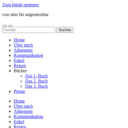
Zum Inhalt springen
von süss bis ungeniessbar
Mobile-
Suchfeld
Suchen
Menü
ein-/ausblenden
nach:
ein-/ausblenden
Home
Über mich
Allgemein
Kommunikation
Enkel
Reisen
Bücher
Das 1. Buch
Das 2. Buch
Das 3. Buch
Presse
Home
Über mich
Allgemein
Kommunikation
Enkel
Reisen