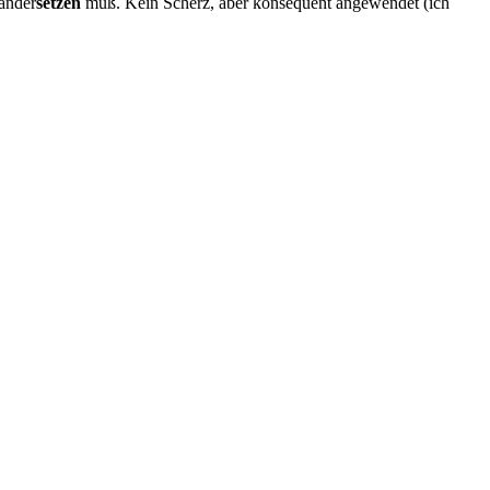
ander
setzen
muß. Kein Scherz, aber konsequent angewendet (ich