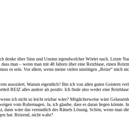
 Ich denke über Sinn und Unsinn irgendwelcher Wörter nach. Letzte N
n, dass man – wenn man mit 48 Jahren über eine Reizblase, einen Rei
s muss es sein. Vor allem, wenn meine vielen unnötigen „Reize“ mich nic
vem assoziiert. Warum eigentlich? Bin ich von allen guten Geistern ve
rtteil REIZ alles andere als positiv. Ich finde also weder eine Reizbla
, wenn ich nicht so leicht reizbar wäre? Möglicherweise wäre Gelassen
weigen vom Ruhemagen. Ja, ich glaube, dass es daran liegen könnte. I
 dann wäre das vermutlich des Rätsels Lösung. Schön, wenn man dies
gen hat. Reizend, nicht wahr?