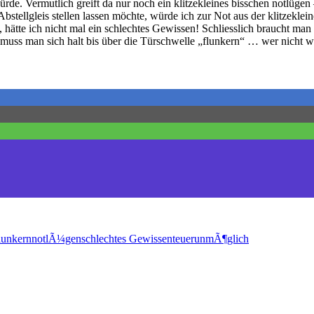
ürde. Vermutlich greift da nur noch ein klitzekleines bisschen notlügen 
s Abstellgleis stellen lassen möchte, würde ich zur Not aus der klitzek
ätte ich nicht mal ein schlechtes Gewissen! Schliesslich braucht man
o muss man sich halt bis über die Türschwelle „flunkern“ … wer nicht w
lunkern
notlÃ¼gen
schlechtes Gewissen
teuer
unmÃ¶glich