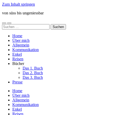
Zum Inhalt springen
von süss bis ungeniessbar
Mobile-
Suchfeld
Suchen
Menü
ein-/ausblenden
nach:
ein-/ausblenden
Home
Über mich
Allgemein
Kommunikation
Enkel
Reisen
Bücher
Das 1. Buch
Das 2. Buch
Das 3. Buch
Presse
Home
Über mich
Allgemein
Kommunikation
Enkel
Reisen