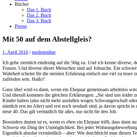
Bücher
Das 1. Buch
Das 2. Buch
Das 3. Buch
Presse
Mit 50 auf dem Abstellgleis?
1. April 2016
/
modepraline
Ich gehe ziemlich eindeutig auf die 50ig zu. Und ich kenne diverse,
Frauen. Und diverse dieser Menschen sind auf Jobsuche. Ein schwieri
Wahrheit scheint für die meisten Erfahrung einfach nur viel zu teuer
zufrieden sein. Hallo?
Ganz übel wird es dann, wenn ein Ehepaar gemeinsam arbeitslos wird
Und überall kommen die gleichen Erklärungen: „Sie sind uns leider zu
Kinder haben (also nicht mehr ausfallen wegen Schwangerschaft oder 
nämlich erst im Alter) und erst noch sesshaft sind, ja davon spricht i
neue 40. Das gilt vermutlich für alles, nur nicht für den Job.
Besonders dumm ist es, wenn es eben ein Ehepaar trifft, dass dann a
Schweiz ein Ding der Unmöglichkeit. Bei jeder Wohnungsbewerbung 
Eigentlich absolut verständlich – aber: Wie durchbricht man diesen T