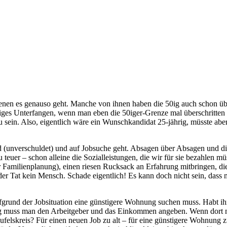
 denen es genauso geht. Manche von ihnen haben die 50ig auch schon üb
ges Unterfangen, wenn man eben die 50iger-Grenze mal überschritten ha
 zu sein. Also, eigentlich wäre ein Wunschkandidat 25-jährig, müsste a
 (unverschuldet) und auf Jobsuche geht. Absagen über Absagen und die
 teuer – schon alleine die Sozialleistungen, die wir für sie bezahlen 
Familienplanung), einen riesen Rucksack an Erfahrung mitbringen, die
n der Tat kein Mensch. Schade eigentlich! Es kann doch nicht sein, dass 
ufgrund der Jobsituation eine günstigere Wohnung suchen muss. Habt i
muss man den Arbeitgeber und das Einkommen angeben. Wenn dort nix 
eufelskreis? Für einen neuen Job zu alt – für eine günstigere Wohnung 