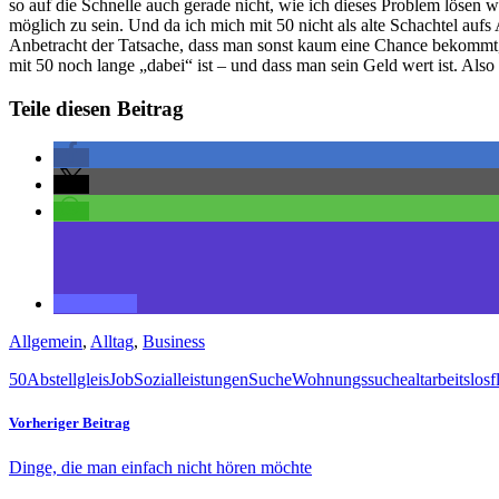
so auf die Schnelle auch gerade nicht, wie ich dieses Problem lösen w
möglich zu sein. Und da ich mich mit 50 nicht als alte Schachtel auf
Anbetracht der Tatsache, dass man sonst kaum eine Chance bekommt, h
mit 50 noch lange „dabei“ ist – und dass man sein Geld wert ist. Als
Teile diesen Beitrag
Allgemein
,
Alltag
,
Business
50
Abstellgleis
Job
Sozialleistungen
Suche
Wohnungssuche
alt
arbeitslos
f
Vorheriger Beitrag
Dinge, die man einfach nicht hören möchte