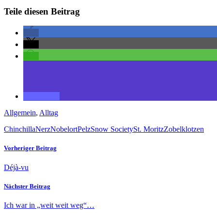
Teile diesen Beitrag
Allgemein
,
Alltag
Chinchilla
Nerz
Nobelort
Pelz
Snow Society
St. Moritz
Zobel
klotzen
Vorheriger Beitrag
Déjà-vu
Nächster Beitrag
Ich war in „weit weit weg“…