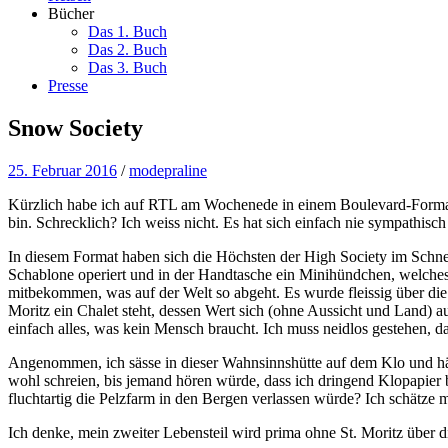
Bücher
Das 1. Buch
Das 2. Buch
Das 3. Buch
Presse
Snow Society
25. Februar 2016
/
modepraline
Kürzlich habe ich auf RTL am Wochenede in einem Boulevard-Format e
bin. Schrecklich? Ich weiss nicht. Es hat sich einfach nie sympathisch
In diesem Format haben sich die Höchsten der High Society im Schnee
Schablone operiert und in der Handtasche ein Minihündchen, welches a
mitbekommen, was auf der Welt so abgeht. Es wurde fleissig über die t
Moritz ein Chalet steht, dessen Wert sich (ohne Aussicht und Land) 
einfach alles, was kein Mensch braucht. Ich muss neidlos gestehen,
Angenommen, ich sässe in dieser Wahnsinnshütte auf dem Klo und hätte
wohl schreien, bis jemand hören würde, dass ich dringend Klopapier
fluchtartig die Pelzfarm in den Bergen verlassen würde? Ich schätze 
Ich denke, mein zweiter Lebensteil wird prima ohne St. Moritz über d