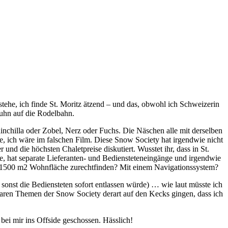
ehe, ich finde St. Moritz ätzend – und das, obwohl ich Schweizerin
 Huhn auf die Rodelbahn.
nchilla oder Zobel, Nerz oder Fuchs. Die Näschen alle mit derselben
e, ich wäre im falschen Film. Diese Snow Society hat irgendwie nicht
nd die höchsten Chaletpreise diskutiert. Wusstet ihr, dass in St.
e, hat separate Lieferanten- und Bediensteteneingänge und irgendwie
auf 1500 m2 Wohnfläche zurechtfinden? Mit einem Navigationssystem?
sonst die Bediensteten sofort entlassen würde) … wie laut müsste ich
taren Themen der Snow Society derart auf den Kecks gingen, dass ich
bei mir ins Offside geschossen. Hässlich!