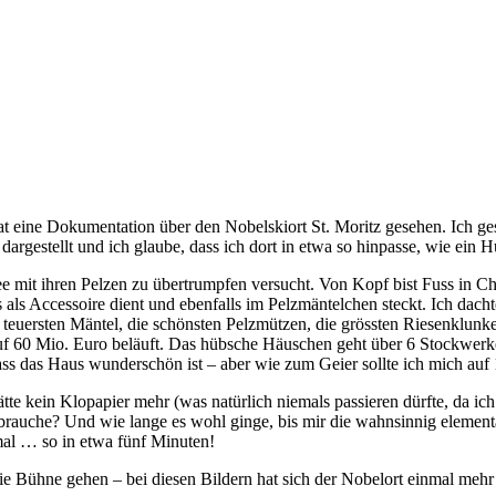
ine Dokumentation über den Nobelskiort St. Moritz gesehen. Ich gest
 dargestellt und ich glaube, dass ich dort in etwa so hinpasse, wie ein
 mit ihren Pelzen zu übertrumpfen versucht. Von Kopf bist Fuss in Chi
ls Accessoire dient und ebenfalls im Pelzmäntelchen steckt. Ich dacht
euersten Mäntel, die schönsten Pelzmützen, die grössten Riesenklunker u
auf 60 Mio. Euro beläuft. Das hübsche Häuschen geht über 6 Stockwerk
 dass das Haus wunderschön ist – aber wie zum Geier sollte ich mich 
 kein Klopapier mehr (was natürlich niemals passieren dürfte, da ich 
 brauche? Und wie lange es wohl ginge, bis mir die wahnsinnig elemen
mal … so in etwa fünf Minuten!
ie Bühne gehen – bei diesen Bildern hat sich der Nobelort einmal mehr 