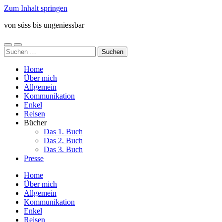
Zum Inhalt springen
von süss bis ungeniessbar
Mobile-
Suchfeld
Suchen
Menü
ein-/ausblenden
nach:
ein-/ausblenden
Home
Über mich
Allgemein
Kommunikation
Enkel
Reisen
Bücher
Das 1. Buch
Das 2. Buch
Das 3. Buch
Presse
Home
Über mich
Allgemein
Kommunikation
Enkel
Reisen