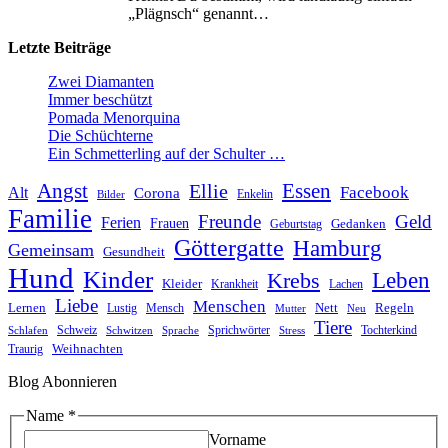
„Plägnsch“ genannt…
Letzte Beiträge
Zwei Diamanten
Immer beschützt
Pomada Menorquina
Die Schüchterne
Ein Schmetterling auf der Schulter …
Angst
Essen
Ellie
Facebook
Alt
Corona
Enkelin
Bilder
Familie
Freunde
Geld
Ferien
Frauen
Gedanken
Geburtstag
Göttergatte
Hamburg
Gemeinsam
Gesundheit
Hund
Kinder
Leben
Krebs
Kleider
Krankheit
Lachen
Liebe
Menschen
Lernen
Nett
Regeln
Mensch
Lustig
Mutter
Neu
Tiere
Schweiz
Sprichwörter
Tochterkind
Schlafen
Schwitzen
Sprache
Stress
Weihnachten
Traurig
Blog Abonnieren
Name
*
Vorname