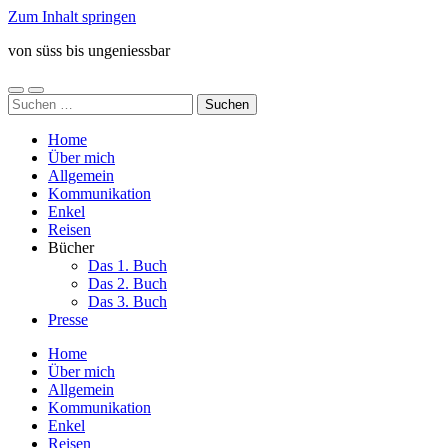
Zum Inhalt springen
von süss bis ungeniessbar
Mobile-
Suchfeld
Suchen
Menü
ein-/ausblenden
nach:
ein-/ausblenden
Home
Über mich
Allgemein
Kommunikation
Enkel
Reisen
Bücher
Das 1. Buch
Das 2. Buch
Das 3. Buch
Presse
Home
Über mich
Allgemein
Kommunikation
Enkel
Reisen