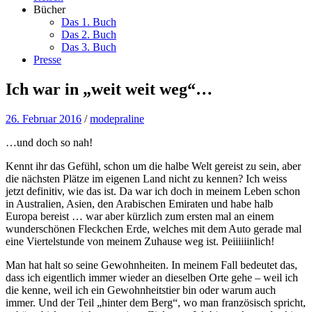
Bücher
Das 1. Buch
Das 2. Buch
Das 3. Buch
Presse
Ich war in „weit weit weg“…
26. Februar 2016
/
modepraline
…und doch so nah!
Kennt ihr das Gefühl, schon um die halbe Welt gereist zu sein, aber
die nächsten Plätze im eigenen Land nicht zu kennen? Ich weiss
jetzt definitiv, wie das ist. Da war ich doch in meinem Leben schon
in Australien, Asien, den Arabischen Emiraten und habe halb
Europa bereist … war aber kürzlich zum ersten mal an einem
wunderschönen Fleckchen Erde, welches mit dem Auto gerade mal
eine Viertelstunde von meinem Zuhause weg ist. Peiiiiiinlich!
Man hat halt so seine Gewohnheiten. In meinem Fall bedeutet das,
dass ich eigentlich immer wieder an dieselben Orte gehe – weil ich
die kenne, weil ich ein Gewohnheitstier bin oder warum auch
immer. Und der Teil „hinter dem Berg“, wo man französisch spricht,