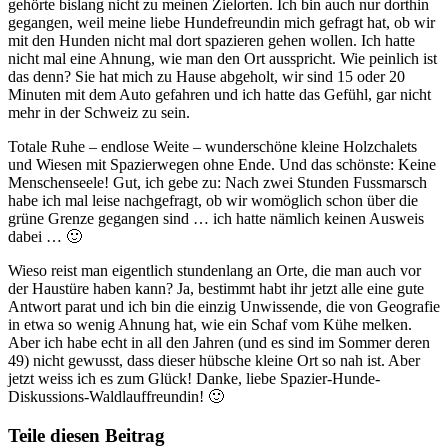
gehörte bislang nicht zu meinen Zielorten. Ich bin auch nur dorthin
gegangen, weil meine liebe Hundefreundin mich gefragt hat, ob wir
mit den Hunden nicht mal dort spazieren gehen wollen. Ich hatte
nicht mal eine Ahnung, wie man den Ort ausspricht. Wie peinlich ist
das denn? Sie hat mich zu Hause abgeholt, wir sind 15 oder 20
Minuten mit dem Auto gefahren und ich hatte das Gefühl, gar nicht
mehr in der Schweiz zu sein.
Totale Ruhe – endlose Weite – wunderschöne kleine Holzchalets
und Wiesen mit Spazierwegen ohne Ende. Und das schönste: Keine
Menschenseele! Gut, ich gebe zu: Nach zwei Stunden Fussmarsch
habe ich mal leise nachgefragt, ob wir womöglich schon über die
grüne Grenze gegangen sind … ich hatte nämlich keinen Ausweis
dabei … 🙂
Wieso reist man eigentlich stundenlang an Orte, die man auch vor
der Haustüre haben kann? Ja, bestimmt habt ihr jetzt alle eine gute
Antwort parat und ich bin die einzig Unwissende, die von Geografie
in etwa so wenig Ahnung hat, wie ein Schaf vom Kühe melken.
Aber ich habe echt in all den Jahren (und es sind im Sommer deren
49) nicht gewusst, dass dieser hübsche kleine Ort so nah ist. Aber
jetzt weiss ich es zum Glück! Danke, liebe Spazier-Hunde-
Diskussions-Waldlauffreundin! 🙂
Teile diesen Beitrag