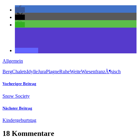
Allgemein
Berg
Chalets
Idylle
Jura
Plagne
Ruhe
Weite
Wiesen
franzÃ¶sisch
Vorheriger Beitrag
Snow Society
Nächster Beitrag
Kindergeburtstag
18 Kommentare