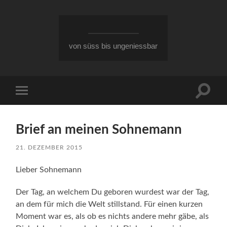
von süss bis ungeniessbar
Suchfe
Mobile-
ein-/a
Menü
ein-/ausblenden
Brief an meinen Sohnemann
21. DEZEMBER 2015
Lieber Sohnemann
Der Tag, an welchem Du geboren wurdest war der Tag,
an dem für mich die Welt stillstand. Für einen kurzen
Moment war es, als ob es nichts andere mehr gäbe, als