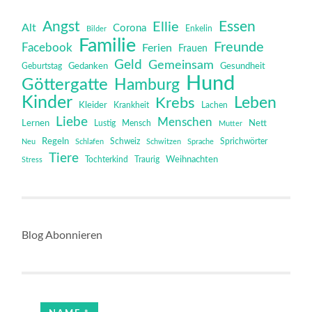
Angst
Essen
Ellie
Alt
Corona
Bilder
Enkelin
Familie
Freunde
Facebook
Ferien
Frauen
Geld
Gemeinsam
Gedanken
Gesundheit
Geburtstag
Hund
Göttergatte
Hamburg
Kinder
Leben
Krebs
Kleider
Krankheit
Lachen
Liebe
Menschen
Lernen
Mensch
Nett
Lustig
Mutter
Regeln
Schweiz
Sprichwörter
Neu
Schlafen
Schwitzen
Sprache
Tiere
Tochterkind
Weihnachten
Stress
Traurig
Blog Abonnieren
Name