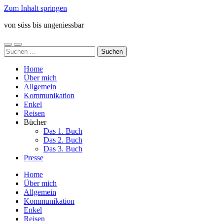
Zum Inhalt springen
von süss bis ungeniessbar
Mobile-
Suchfeld
Suchen
Menü
ein-/ausblenden
nach:
ein-/ausblenden
Home
Über mich
Allgemein
Kommunikation
Enkel
Reisen
Bücher
Das 1. Buch
Das 2. Buch
Das 3. Buch
Presse
Home
Über mich
Allgemein
Kommunikation
Enkel
Reisen