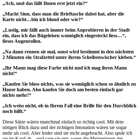
„Ach, und das fällt Ihnen erst jetzt ein?“
„Macht Sinn, dass man die Brieftasche dabei hat, aber die
Karte nicht…bin ich blond oder wie?“
„Lustig, mir fällt auch immer beim Anprobieren in der Stadt
ein, dass ich das Bügeleisen womöglich eingesteckt liess…“,
fieses Augenrollen.
„Na dann rennen sie mal, sonst wird bestimmt in den nächsten
2 Minuten ein Strafzettel unter ihrem Scheibenwischer kleben.“
„Ihr Mann mag diese Farbe nicht und ich mag ihren Mann
nicht!“
„Kaufen Sie bloss nichts, was sie womöglich schon so ähnlich zu
Hause haben. Also kaufen Sie doch am besten einfach gar
nichts mehr!“
„Ich weiss nicht, ob in Ihrem Fall eine Brille für den Durchblick
noch hilft.“
Diese Sätze wären manchmal einfach so richtig cool. Mit dem
nötigen Blick dazu und der richtigen Intonation wären sie sogar
mehr als cool. Aber leider sind sie nicht angebracht. Also spule ich
sie im Kopf ab – und sage sie erst, wenn die Meisterinnen der