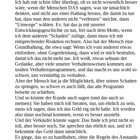
Ich hab mir schön öfter überlegt, ob es nicht wesentlich besser
wäre, wenn die Menschen DAS sagen, was sie tatsächlich
denken, und nicht aus einer Haltung heraus, die damit zu tun
hat, dass man den anderen nicht “verletzen” möchte, dann
“Umwege” wählen. Ev. hat das ja mit unserer
Entwicklungsgeschichte zu tun, frei nach dem Motto, wenn
ich dem anderen “Schaden” zufüge, dann muss ich mit
entsprechender Reaktion rechnen. Also hat der Mensch eine
Grundhaltung, die etwa sagt: Wenn ich vom anderen etwas
einfordere, ohne Gegenleistung, dann wird er mich bestrafen,
damit ich das nicht mehr tue. Ich weiß, etwas seltsam der
Gedanke, aber viele unserer Verhaltensweisen kommen aus
uralten Verhaltensprogrammen, und das macht es uns wohl so
schwer, uns vernünftig zu verhalten.
Aber der Mensch hat ja die Möglichkeit, über seinen Schatten
zu springen, so schwer es auch fällt, das alte Programm
beiseite zu schieben.
Und so könnte der Kunde auch sagen (und das auch so
meinen): Sie haben mich toll beraten, nur, um ehrlich zu sein,
muss ich sagen, dass ich das Geld eig nicht habe. Ich werden
also dann nochmal kommen, wenn es besser aussieht.
Und der Verkäufer könnte sagen: Das finde ich jetzt nicht so
toll, aber besser noch, Sie sprechen das ehrlich aus, und ich
bekomme das Geld dann tatsächlich.
Es ginge, das so zu handhaben, ohne die Regeln des Anstands