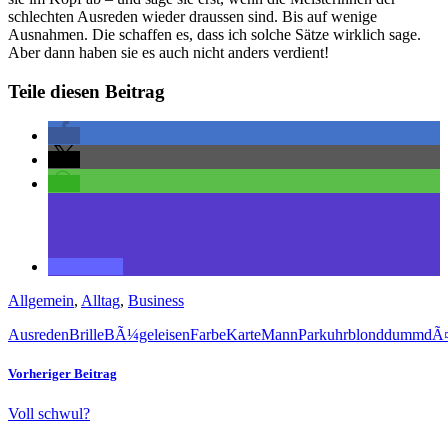
schlechten Ausreden wieder draussen sind. Bis auf wenige
Ausnahmen. Die schaffen es, dass ich solche Sätze wirklich sage.
Aber dann haben sie es auch nicht anders verdient!
Teile diesen Beitrag
Allgemein
,
Alltag
,
Business
Ausreden
Brille
BÃ¼geleisen
Farbe
Karte
Mann
Parkuhr
blond
dumm
dÃ¤
Vorheriger Beitrag
Voll schwul?