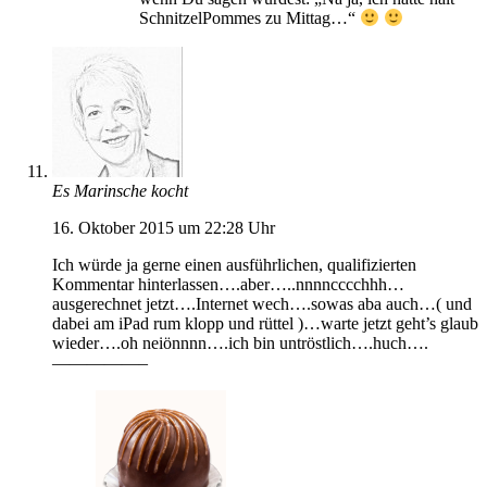
SchnitzelPommes zu Mittag…“
Es Marinsche kocht
16. Oktober 2015 um 22:28 Uhr
Ich würde ja gerne einen ausführlichen, qualifizierten
Kommentar hinterlassen….aber…..nnnncccchhh…
ausgerechnet jetzt….Internet wech….sowas aba auch…( und
dabei am iPad rum klopp und rüttel )…warte jetzt geht’s glaub
wieder….oh neiönnnn….ich bin untröstlich….huch….
—————–