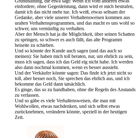
Grundhaltung, die etwa sagt: Wenn ich vom anderen etwas
einfordere, ohne Gegenleistung, dann wird er mich bestrafen,
damit ich das nicht mehr tue. Ich weiß, etwas seltsam der
Gedanke, aber viele unserer Verhaltensweisen kommen aus
uralten Verhaltensprogrammen, und das macht es uns wohl so
schwer, uns vernünftig zu verhalten.
Aber der Mensch hat ja die Möglichkeit, über seinen Schatten
zu springen, so schwer es auch fällt, das alte Programm
beiseite zu schieben.
Und so könnte der Kunde auch sagen (und das auch so
meinen): Sie haben mich toll beraten, nur, um ehrlich zu sein,
muss ich sagen, dass ich das Geld eig nicht habe. Ich werden
also dann nochmal kommen, wenn es besser aussieht.
Und der Verkäufer könnte sagen: Das finde ich jetzt nicht so
toll, aber besser noch, Sie sprechen das ehrlich aus, und ich
bekomme das Geld dann tatsächlich.
Es ginge, das so zu handhaben, ohne die Regeln des Anstands
zu verlassen.
Und so gäbe es viele Verhaltensweisen, die man mit
Wohlwollen, etwas nachdenken, und sich selbst etwas
zurücknehmen, verändern könnte, speziell in der heutigen
Zeit.