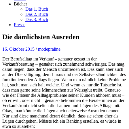
Bücher
Das 1. Buch
Das 2. Buch
Das 3. Buch
Presse
Die dämlichsten Ausreden
16. Oktober 2015
/
modepraline
Der Berufsalltag im Verkauf – genauer gesagt in der
Verkaufsberatung – gestaltet sich zunehmend schwieriger. Das mag
daran liegen, dass der Mensch unzufrieden ist. Das kann aber auch
an der Übersättigung, dem Luxus und der Selbstverständlichkeit des
funktionierenden Alltags liegen. Wenn man nämlich keine Probleme
hat, sucht man sich halt welche. Und wenn es nur die Tatsache ist,
dass man gerne seine Mitmenschen zur Weissglut treibt. Genauso
wie der Friseur die Alltagsprobleme seiner Kunden abhören muss –
ob er will, oder nicht – genauso bekommen die Beraterinnen an der
Verkaufsfront nicht selten die Launen und Lügen des Alltags mit.
Okay, man könnte die Lügen auch netterweise Ausreden nennen.
Nur sind diese manchmal derart dämlich, dass sie schon eher als
Lügen durchgehen.
Müsste ich ein Ranking erstellen, es würde in
etwa so aussehen: