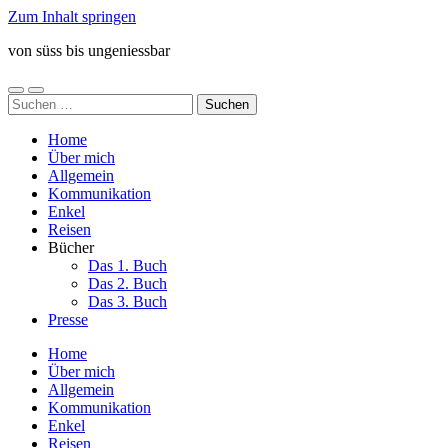
Zum Inhalt springen
von süss bis ungeniessbar
Mobile-
Suchfeld
Suchen
Menü
ein-/ausblenden
nach:
ein-/ausblenden
Home
Über mich
Allgemein
Kommunikation
Enkel
Reisen
Bücher
Das 1. Buch
Das 2. Buch
Das 3. Buch
Presse
Home
Über mich
Allgemein
Kommunikation
Enkel
Reisen