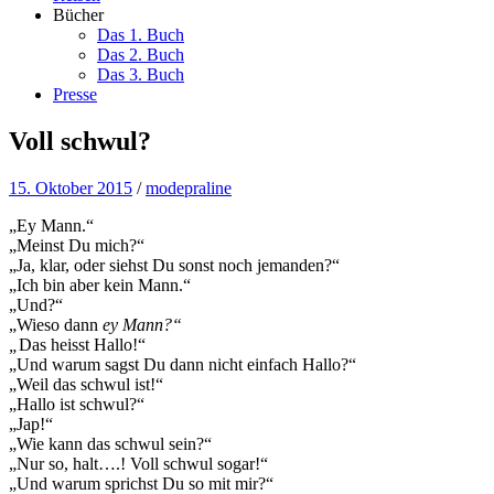
Bücher
Das 1. Buch
Das 2. Buch
Das 3. Buch
Presse
Voll schwul?
15. Oktober 2015
/
modepraline
„Ey Mann.“
„Meinst Du mich?“
„Ja, klar, oder siehst Du sonst noch jemanden?“
„Ich bin aber kein Mann.“
„Und?“
„Wieso dann
ey Mann?“
„
Das heisst Hallo!“
„Und warum sagst Du dann nicht einfach Hallo?“
„Weil das schwul ist!“
„Hallo ist schwul?“
„Jap!“
„Wie kann das schwul sein?“
„Nur so, halt….! Voll schwul sogar!“
„Und warum sprichst Du so mit mir?“