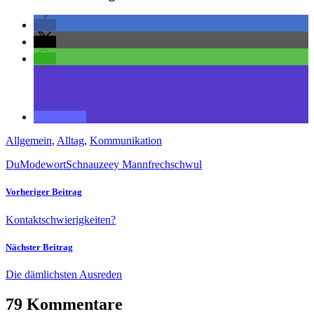
Allgemein
,
Alltag
,
Kommunikation
Du
Modewort
Schnauze
ey Mann
frech
schwul
Vorheriger Beitrag
Kontaktschwierigkeiten?
Nächster Beitrag
Die dämlichsten Ausreden
79 Kommentare