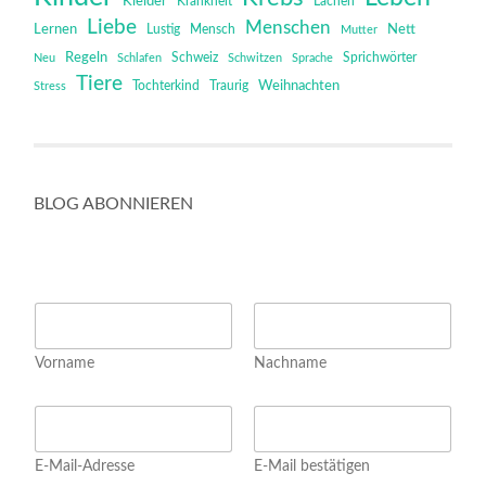
Kleider
Krankheit
Lachen
Liebe
Menschen
Lernen
Mensch
Nett
Lustig
Mutter
Regeln
Schweiz
Sprichwörter
Neu
Schlafen
Schwitzen
Sprache
Tiere
Tochterkind
Weihnachten
Stress
Traurig
BLOG ABONNIEREN
E
N
m
a
a
m
i
Vorname
Nachname
e
l
*
N
E
a
m
m
a
e
E-Mail-Adresse
E-Mail bestätigen
i