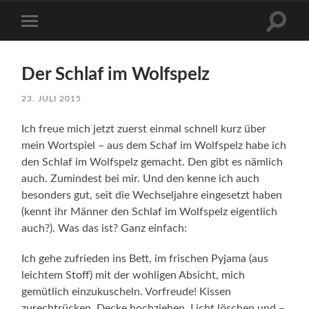
Suchfe
Mobile-
ein-/a
Menü
ein-/ausblenden
Der Schlaf im Wolfspelz
23. JULI 2015
Ich freue mich jetzt zuerst einmal schnell kurz über
mein Wortspiel – aus dem Schaf im Wolfspelz habe ich
den Schlaf im Wolfspelz gemacht. Den gibt es nämlich
auch. Zumindest bei mir. Und den kenne ich auch
besonders gut, seit die Wechseljahre eingesetzt haben
(kennt ihr Männer den Schlaf im Wolfspelz eigentlich
auch?). Was das ist? Ganz einfach:
Ich gehe zufrieden ins Bett, im frischen Pyjama (aus
leichtem Stoff) mit der wohligen Absicht, mich
gemütlich einzukuscheln. Vorfreude! Kissen
zurechtrücken, Decke hochziehen, Licht löschen und –