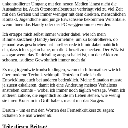
unkontrollierter Umgang mit den neuen Medien längst nicht die
Ausnahme ist. Auch Ottonormalbenutzer verbringt viel zu viel Zeit
mit den Geräten und immer weniger mit dem direkten, menschlichen
Kontakt. Jugendliche und junge Erwachsene bekommen Wutanfälle,
wenn ihnen das Handy oder der PC weggenommen werden.
Ich ertappe mich selbst immer wieder dabei, wie ich mein
Bimmelkästchen (Handy) hervornehme, um zu kontrollieren, ob
jemand was geschrieben hat – selber rede ich mir dabei natürlich
ein, dass ich es getan habe, um die Uhrzeit zu checken. Der Witz ist
– sogar wenn das Teufelsding ausgeschaltet ist, um den Akku zu
schonen, ist diese Gewohnheit immer noch da!
Es mag irgendwie ironisch klingen, wenn ein Informatiker wie ich
über moderne Technik schimpft. Trotzdem finde ich die
Entwicklung auch bei anderen bedenklich. Meine Situation musste
ja zuerst eskalieren, damit ich eine Änderung meines Verhaltens
anstreben konnte – wobei ich immer noch täglich versage. Wenn ich
anderen zuhöre, die eigentlich solide im Leben stehen, wie wenig
sie ihren Konsum im Griff haben, macht mir das Sorgen.
Darum – um es mit den Worten des Fernsehkritikers zu sagen:
Schalten Sie mal wieder ab!
Teile diesen Beitrag