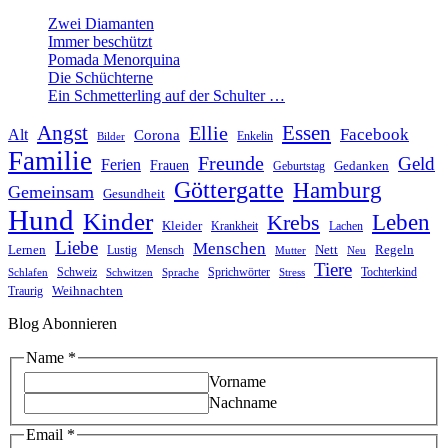
Zwei Diamanten
Immer beschützt
Pomada Menorquina
Die Schüchterne
Ein Schmetterling auf der Schulter …
Angst
Essen
Ellie
Facebook
Alt
Corona
Enkelin
Bilder
Familie
Freunde
Geld
Ferien
Frauen
Gedanken
Geburtstag
Göttergatte
Hamburg
Gemeinsam
Gesundheit
Hund
Kinder
Leben
Krebs
Kleider
Krankheit
Lachen
Liebe
Menschen
Lernen
Nett
Regeln
Mensch
Lustig
Mutter
Neu
Tiere
Schweiz
Sprichwörter
Tochterkind
Schlafen
Schwitzen
Sprache
Stress
Weihnachten
Traurig
Blog Abonnieren
Email
Name
*
Name
Vorname
Nachname
Email
*