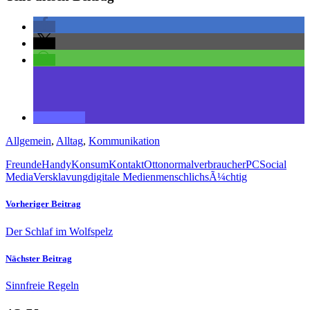
Allgemein
,
Alltag
,
Kommunikation
Freunde
Handy
Konsum
Kontakt
Ottonormalverbraucher
PC
Social
Media
Versklavung
digitale Medien
menschlich
sÃ¼chtig
Vorheriger Beitrag
Der Schlaf im Wolfspelz
Nächster Beitrag
Sinnfreie Regeln