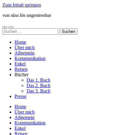
Zum Inhalt springen
von süss bis ungeniessbar
Mobile-
Suchfeld
Suchen
Menü
ein-/ausblenden
nach:
ein-/ausblenden
Home
Über mich
Allgemein
Kommunikation
Enkel
Reisen
Bücher
Das 1. Buch
Das 2. Buch
Das 3. Buch
Presse
Home
Über mich
Allgemein
Kommunikation
Enkel
Reisen