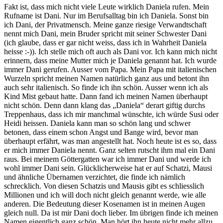
Fakt ist, dass mich nicht viele Leute wirklich Daniela rufen. Mein
Rufname ist Dani. Nur im Berufsalltag bin ich Daniela. Sonst bin
ich Dani, der Privatmensch. Meine ganze riesige Verwandtschaft
nennt mich Dani, mein Bruder spricht mit seiner Schwester Dani
(ich glaube, dass er gar nicht weiss, dass ich in Wahrheit Daniela
heisse :-)). Ich stelle mich oft auch als Dani vor. Ich kann mich nicht
erinnern, dass meine Mutter mich je Daniela genannt hat. Ich wurde
immer Dani gerufen. Ausser vom Papa. Mein Papa mit italienischen
Wurzeln spricht meinen Namen natürlich ganz aus und betont ihn
auch sehr italienisch. So finde ich ihn schön. Ausser wenn ich als
Kind Mist gebaut hatte. Dann fand ich meinen Namen überhaupt
nicht schön. Denn dann klang das „Daniela“ derart giftig durchs
Treppenhaus, dass ich mir manchmal wünschte, ich würde Susi oder
Heidi heissen. Daniela kann man so schön lang und schwer
betonen, dass einem schon Angst und Bange wird, bevor man
überhaupt erfährt, was man angestellt hat. Noch heute ist es so, dass
er mich immer Daniela nennt. Ganz selten rutscht ihm mal ein Dani
raus. Bei meinem Göttergatten war ich immer Dani und werde ich
wohl immer Dani sein. Glücklicherweise hat er auf Schatzi, Mausi
und ähnliche Übernamen verzichtet, die finde ich nämlich
schrecklich. Von diesen Schatzis und Mausis gibt es schliesslich
Millionen und ich will doch nicht gleich genannt werde, wie alle
anderen. Die Bedeutung dieser Kosenamen ist in meinen Augen
gleich null. Da ist mir Dani doch lieber. Im übrigen finde ich meinen
Namen eigentlich ganz schön. Man hört ihn heute nicht mehr allzu