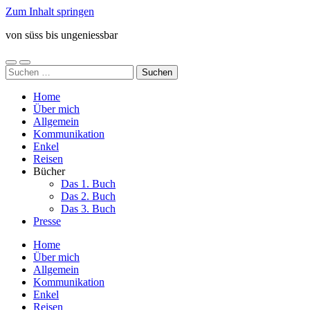
Zum Inhalt springen
von süss bis ungeniessbar
Mobile-
Suchfeld
Suchen
Menü
ein-/ausblenden
nach:
ein-/ausblenden
Home
Über mich
Allgemein
Kommunikation
Enkel
Reisen
Bücher
Das 1. Buch
Das 2. Buch
Das 3. Buch
Presse
Home
Über mich
Allgemein
Kommunikation
Enkel
Reisen