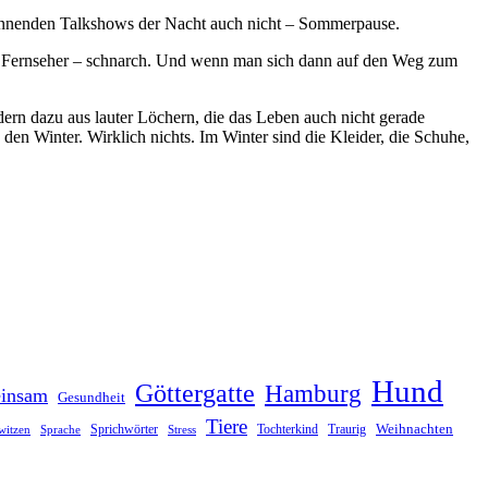
spannenden Talkshows der Nacht auch nicht – Sommerpause.
r. Fernseher – schnarch. Und wenn man sich dann auf den Weg zum
rn dazu aus lauter Löchern, die das Leben auch nicht gerade
Winter. Wirklich nichts. Im Winter sind die Kleider, die Schuhe,
Hund
Göttergatte
Hamburg
insam
Gesundheit
Tiere
Weihnachten
Sprichwörter
Tochterkind
Traurig
witzen
Sprache
Stress