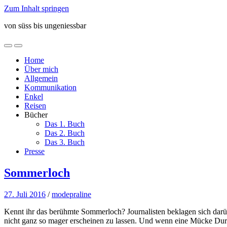
Zum Inhalt springen
von süss bis ungeniessbar
Mobile-
Suchfeld
Menü
ein-/ausblenden
Home
ein-/ausblenden
Über mich
Allgemein
Kommunikation
Enkel
Reisen
Bücher
Das 1. Buch
Das 2. Buch
Das 3. Buch
Presse
Sommerloch
27. Juli 2016
/
modepraline
Kennt ihr das berühmte Sommerloch? Journalisten beklagen sich darübe
nicht ganz so mager erscheinen zu lassen. Und wenn eine Mücke Durch