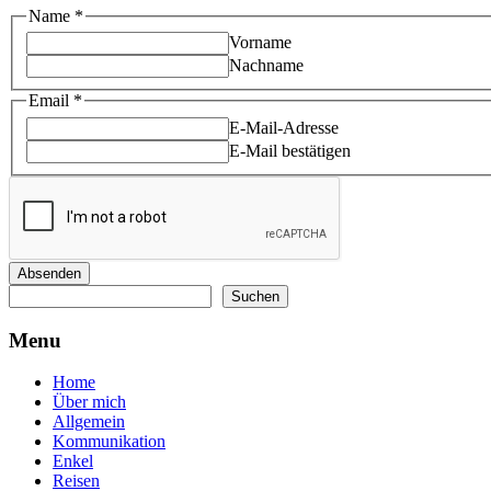
Email
Name
*
Name
Vorname
*
Nachname
Email
*
E-Mail-Adresse
E-Mail bestätigen
Absenden
Suchen
Suchen
Menu
Home
Über mich
Allgemein
Kommunikation
Enkel
Reisen