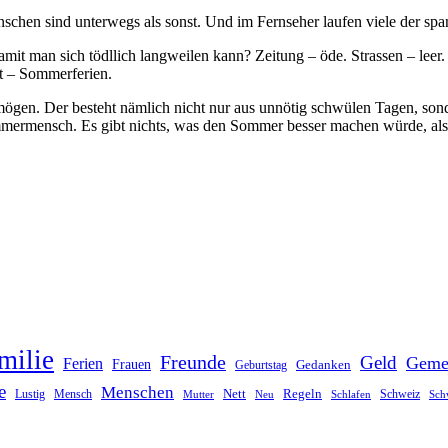
nschen sind unterwegs als sonst. Und im Fernseher laufen viele der 
mit man sich tödllich langweilen kann? Zeitung – öde. Strassen – lee
at – Sommerferien.
gen. Der besteht nämlich nicht nur aus unnötig schwülen Tagen, sonde
nsch. Es gibt nichts, was den Sommer besser machen würde, als den 
milie
Freunde
Geld
Geme
Ferien
Frauen
Gedanken
Geburtstag
e
Menschen
Nett
Regeln
Mensch
Schweiz
Lustig
Mutter
Neu
Schlafen
Sch