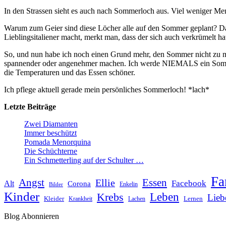
In den Strassen sieht es auch nach Sommerloch aus. Viel weniger Me
Warum zum Geier sind diese Löcher alle auf den Sommer geplant? Da
Lieblingsitaliener macht, merkt man, dass der sich auch verkrümelt h
So, und nun habe ich noch einen Grund mehr, den Sommer nicht zu mö
spannender oder angenehmer machen. Ich werde NIEMALS ein Sommerme
die Temperaturen und das Essen schöner.
Ich pflege aktuell gerade mein persönliches Sommerloch! *lach*
Letzte Beiträge
Zwei Diamanten
Immer beschützt
Pomada Menorquina
Die Schüchterne
Ein Schmetterling auf der Schulter …
Fa
Angst
Essen
Ellie
Facebook
Alt
Corona
Enkelin
Bilder
Kinder
Leben
Krebs
Lieb
Kleider
Lernen
Krankheit
Lachen
Blog Abonnieren