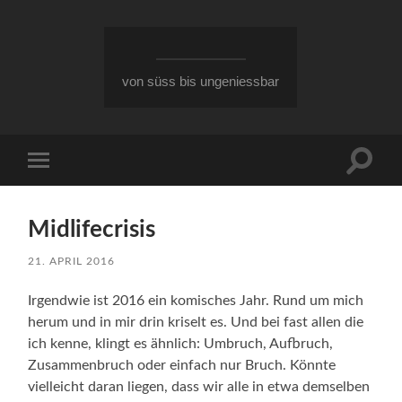
von süss bis ungeniessbar
Suchfe
Mobile-
ein-/a
Menü
ein-/ausblenden
Midlifecrisis
21. APRIL 2016
Irgendwie ist 2016 ein komisches Jahr. Rund um mich
herum und in mir drin kriselt es. Und bei fast allen die
ich kenne, klingt es ähnlich: Umbruch, Aufbruch,
Zusammenbruch oder einfach nur Bruch. Könnte
vielleicht daran liegen, dass wir alle in etwa demselben