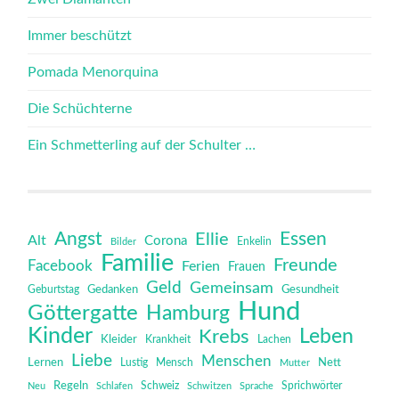
Immer beschützt
Pomada Menorquina
Die Schüchterne
Ein Schmetterling auf der Schulter …
Angst
Essen
Ellie
Alt
Corona
Bilder
Enkelin
Familie
Freunde
Facebook
Ferien
Frauen
Geld
Gemeinsam
Gedanken
Gesundheit
Geburtstag
Hund
Göttergatte
Hamburg
Kinder
Leben
Krebs
Kleider
Krankheit
Lachen
Liebe
Menschen
Lernen
Mensch
Nett
Lustig
Mutter
Regeln
Schweiz
Sprichwörter
Neu
Schlafen
Schwitzen
Sprache