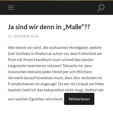
Suchfe
Mobile-
ein-/a
Menü
ein-/ausblenden
Ja sind wir denn in „Malle“??
15. OKTOBER 2016
Wer kennt sie nicht, die mühsamen Hotelgäste, welche
(mit Vorliebe in Mallorca) schon vor dem Frühstück am
Pool mit ihrem Handtuch noch schnell den besten
Liegestuhl reservieren müssen? Tatsache ist, dass
inzwischen beinahe jedes Hotel per schriftlichem
Vermerk darauf hinweisen muss, dass dies verboten ist.
Fremdschämen ist angesagt! Da wir nie Urlaub am Meer
machen (weil ich das bekanntlich nicht mag), bleiben wir
von solchen Egoisten verschont.
Weiterlesen