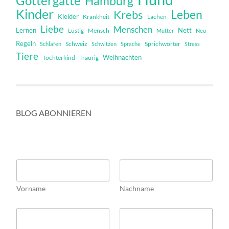
Göttergatte
Hamburg
Kinder
Leben
Krebs
Kleider
Krankheit
Lachen
Liebe
Menschen
Lernen
Nett
Mensch
Lustig
Mutter
Neu
Regeln
Schweiz
Sprichwörter
Schlafen
Schwitzen
Sprache
Stress
Tiere
Weihnachten
Tochterkind
Traurig
BLOG ABONNIEREN
E
N
m
a
a
m
i
Vorname
Nachname
e
l
*
*
E
N
m
a