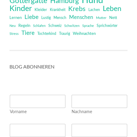
Hund
Göttergatte
Hamburg
Kinder
Leben
Krebs
Kleider
Krankheit
Lachen
Liebe
Menschen
Lernen
Mensch
Nett
Lustig
Mutter
Regeln
Schweiz
Sprichwörter
Neu
Schlafen
Schwitzen
Sprache
Tiere
Tochterkind
Weihnachten
Stress
Traurig
BLOG ABONNIEREN
E
N
m
a
a
m
i
Vorname
Nachname
e
l
*
N
E
a
m
m