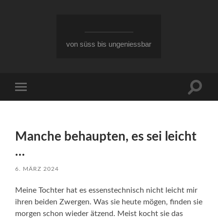
von süss bis ungeniessbar
Suchfe
Mobile-
ein-/a
Menü
ein-/ausblenden
Manche behaupten, es sei leicht
…
6. MÄRZ 2024
Meine Tochter hat es essenstechnisch nicht leicht mir
ihren beiden Zwergen. Was sie heute mögen, finden sie
morgen schon wieder ätzend. Meist kocht sie das