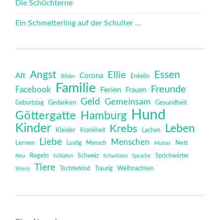
Die Schüchterne
Ein Schmetterling auf der Schulter …
Angst
Essen
Ellie
Alt
Corona
Bilder
Enkelin
Familie
Freunde
Facebook
Ferien
Frauen
Geld
Gemeinsam
Gedanken
Gesundheit
Geburtstag
Hund
Göttergatte
Hamburg
Kinder
Leben
Krebs
Kleider
Krankheit
Lachen
Liebe
Menschen
Lernen
Mensch
Nett
Lustig
Mutter
Regeln
Schweiz
Sprichwörter
Neu
Schlafen
Schwitzen
Sprache
Tiere
Tochterkind
Weihnachten
Stress
Traurig