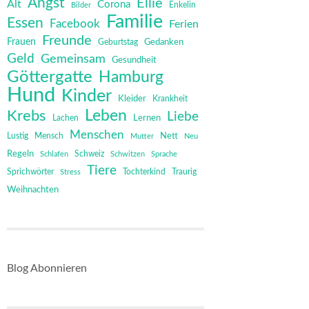
Angst
Ellie
Alt
Corona
Bilder
Enkelin
Familie
Essen
Facebook
Ferien
Freunde
Frauen
Gedanken
Geburtstag
Geld
Gemeinsam
Gesundheit
Göttergatte
Hamburg
Hund
Kinder
Kleider
Krankheit
Leben
Krebs
Liebe
Lernen
Lachen
Menschen
Mensch
Nett
Lustig
Mutter
Neu
Regeln
Schweiz
Schlafen
Schwitzen
Sprache
Tiere
Sprichwörter
Tochterkind
Stress
Traurig
Weihnachten
Blog Abonnieren