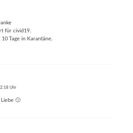
Danke
t für civid19.
10 Tage in Karantäne.
2:18 Uhr
 Liebe 🙂