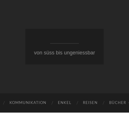
von süss bis ungeniessbar
KOMMUNIKATION
ENKEL
REISEN
BÜCHER