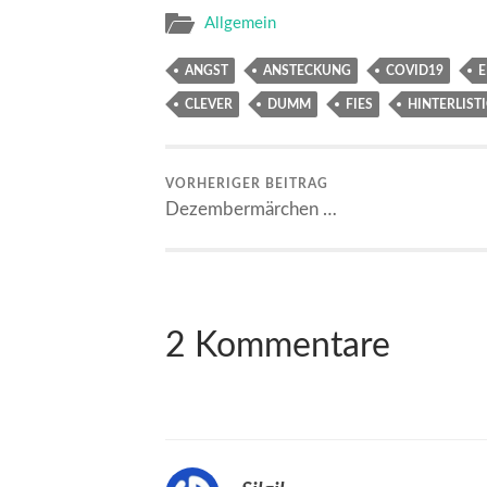
Allgemein
ANGST
ANSTECKUNG
COVID19
E
CLEVER
DUMM
FIES
HINTERLIST
VORHERIGER BEITRAG
Dezembermärchen …
2 Kommentare