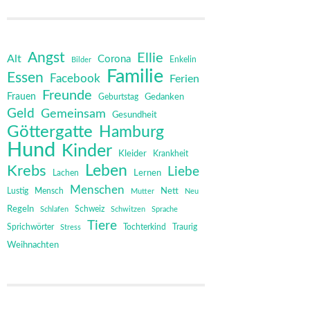
Angst
Ellie
Alt
Corona
Bilder
Enkelin
Familie
Essen
Facebook
Ferien
Freunde
Frauen
Gedanken
Geburtstag
Geld
Gemeinsam
Gesundheit
Göttergatte
Hamburg
Hund
Kinder
Kleider
Krankheit
Leben
Krebs
Liebe
Lernen
Lachen
Menschen
Mensch
Nett
Lustig
Mutter
Neu
Regeln
Schweiz
Schlafen
Schwitzen
Sprache
Tiere
Sprichwörter
Tochterkind
Stress
Traurig
Weihnachten