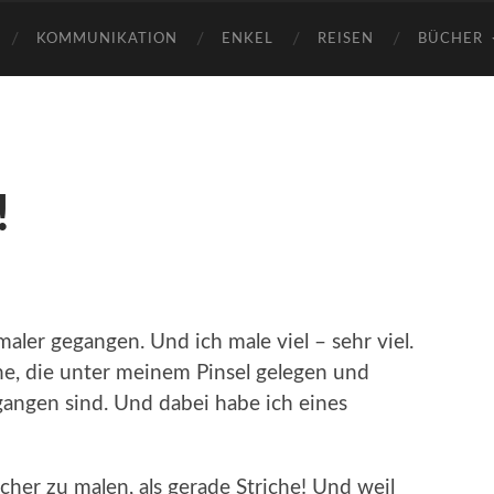
KOMMUNIKATION
ENKEL
REISEN
BÜCHER
!
maler gegangen. Und ich male viel – sehr viel.
ne, die unter meinem Pinsel gelegen und
gangen sind. Und dabei habe ich eines
her zu malen, als gerade Striche! Und weil