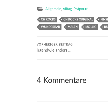
Allgemein
,
Alltag
,
Potpourri
CH ROCKS
CH ROCKS ORIGINAL
PINS
WUNDERBAR
MALEN
MOLLIG
R
VORHERIGER BEITRAG
Irgendwie anders …
4 Kommentare