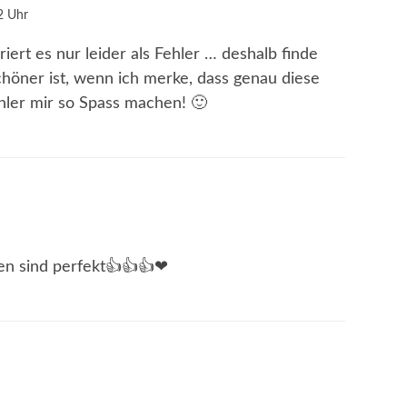
2 Uhr
ert es nur leider als Fehler … deshalb finde
chöner ist, wenn ich merke, dass genau diese
hler mir so Spass machen! 🙂
hen sind perfekt👍👍👍❤