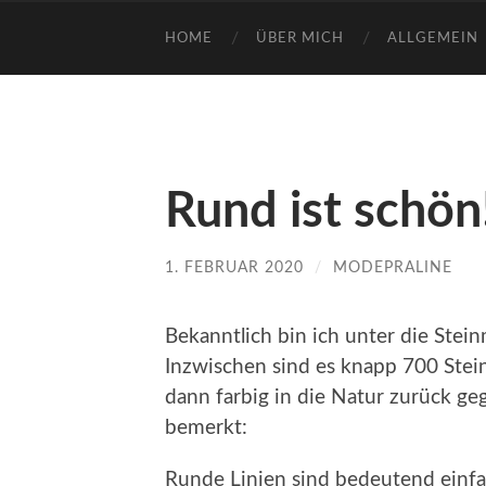
HOME
ÜBER MICH
ALLGEMEIN
Rund ist schön
1. FEBRUAR 2020
/
MODEPRALINE
Bekanntlich bin ich unter die Stein
Inzwischen sind es knapp 700 Stei
dann farbig in die Natur zurück ge
bemerkt:
Runde Linien sind bedeutend einfac