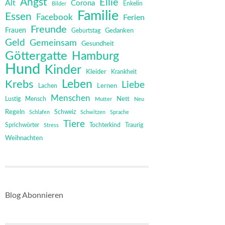
Angst
Ellie
Alt
Corona
Bilder
Enkelin
Familie
Essen
Facebook
Ferien
Freunde
Frauen
Gedanken
Geburtstag
Geld
Gemeinsam
Gesundheit
Göttergatte
Hamburg
Hund
Kinder
Kleider
Krankheit
Leben
Krebs
Liebe
Lernen
Lachen
Menschen
Mensch
Nett
Lustig
Mutter
Neu
Regeln
Schweiz
Schlafen
Schwitzen
Sprache
Tiere
Sprichwörter
Tochterkind
Stress
Traurig
Weihnachten
Blog Abonnieren