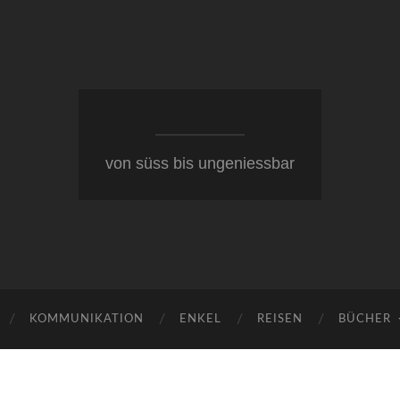
von süss bis ungeniessbar
KOMMUNIKATION
ENKEL
REISEN
BÜCHER