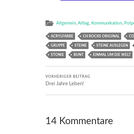
Allgemein
,
Alltag
,
Kommunikation
,
Potp
ACRYLFARBE
CH ROCKS ORIGINAL
C
GRUPPE
STEINE
STEINE AUSLEGEN
STONIE
BUNT
EINMAL UM DIE WELT
VORHERIGER BEITRAG
Drei Jahre Leben!
14 Kommentare