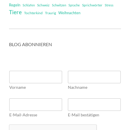
Regeln
Schweiz
Sprichwörter
Schlafen
Schwitzen
Sprache
Stress
Tiere
Weihnachten
Tochterkind
Traurig
BLOG ABONNIEREN
N
a
m
Vorname
Nachname
e
*
*
E
N
m
a
a
m
E-Mail-Adresse
E-Mail bestätigen
i
e
l
E
*
m