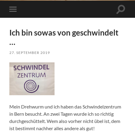
Suchfe
Mobile-
ein-/a
Menü
ein-/ausblenden
Ich bin sowas von geschwindelt
…
27. SEPTEMBER 2019
Mein Drehwurm und ich haben das Schwindelzentrum
in Bern besucht. An zwei Tagen wurde ich so richtig
durchgeschüttelt. Wem also vorher nicht übel ist, dem
ist bestimmt nachher alles andere als gut!