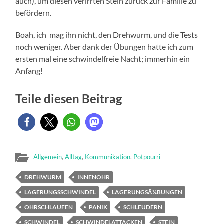
auch), um diesen verirrten Stein zurück zur Familie zu
befördern.
Boah, ich mag ihn nicht, den Drehwurm, und die Tests
noch weniger. Aber dank der Übungen hatte ich zum
ersten mal eine schwindelfreie Nacht; immerhin ein
Anfang!
Teile diesen Beitrag
Allgemein
,
Alltag
,
Kommunikation
,
Potpourri
DREHWURM
INNENOHR
LAGERUNGSSCHWINDEL
LAGERUNGSÃ¼BUNGEN
OHRSCHLAUFEN
PANIK
SCHLEUDERN
SCHWINDEL
SCHWINDELATTACKEN
STEIN