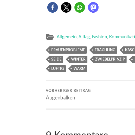
Allgemein
,
Alltag
,
Fashion
,
Kommunikat
FRAUENPROBLEME
FRÃ¼HLING
KASC
SEIDE
WINTER
ZWIEBELPRINZIP
LUFTIG
WARM
VORHERIGER BEITRAG
Augenbalken