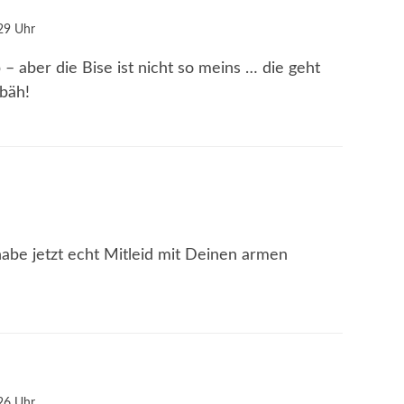
29 Uhr
p – aber die Bise ist nicht so meins … die geht
 bäh!
abe jetzt echt Mitleid mit Deinen armen
26 Uhr