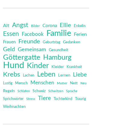
Angst
Ellie
Alt
Corona
Bilder
Enkelin
Familie
Essen
Facebook
Ferien
Freunde
Frauen
Gedanken
Geburtstag
Geld
Gemeinsam
Gesundheit
Göttergatte
Hamburg
Hund
Kinder
Kleider
Krankheit
Leben
Krebs
Liebe
Lernen
Lachen
Menschen
Mensch
Nett
Lustig
Mutter
Neu
Regeln
Schweiz
Schlafen
Schwitzen
Sprache
Tiere
Sprichwörter
Tochterkind
Stress
Traurig
Weihnachten