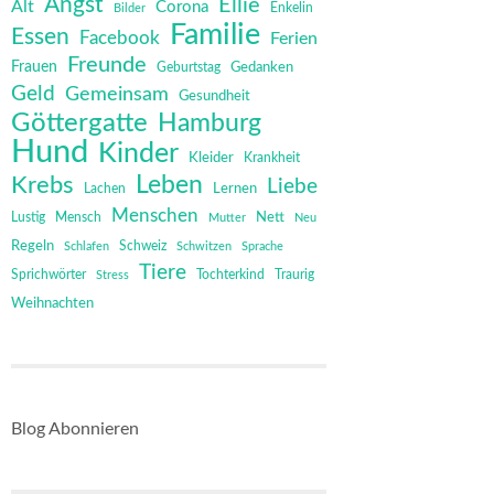
Angst
Ellie
Alt
Corona
Bilder
Enkelin
Familie
Essen
Facebook
Ferien
Freunde
Frauen
Gedanken
Geburtstag
Geld
Gemeinsam
Gesundheit
Göttergatte
Hamburg
Hund
Kinder
Kleider
Krankheit
Leben
Krebs
Liebe
Lernen
Lachen
Menschen
Mensch
Nett
Lustig
Mutter
Neu
Regeln
Schweiz
Schlafen
Schwitzen
Sprache
Tiere
Sprichwörter
Tochterkind
Stress
Traurig
Weihnachten
Blog Abonnieren