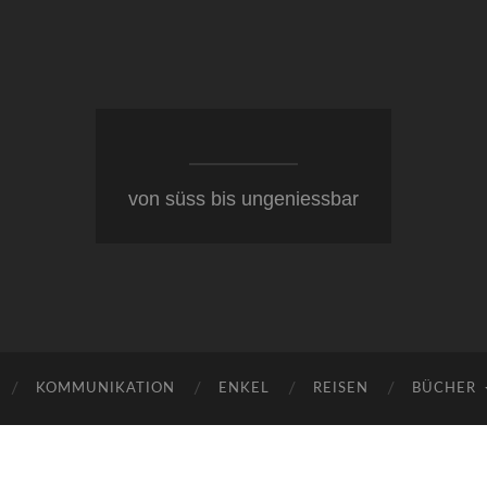
von süss bis ungeniessbar
KOMMUNIKATION
ENKEL
REISEN
BÜCHER