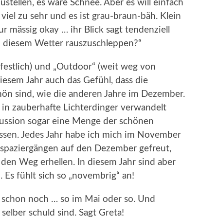
ustellen, es wäre Schnee. Aber es will einfach
 viel zu sehr und es ist grau-braun-bäh. Klein
ur mässig okay … ihr Blick sagt tendenziell
ei diesem Wetter rauszuschleppen?“
festlich) und „Outdoor“ (weit weg von
 diesem Jahr auch das Gefühl, dass die
hön sind, wie die anderen Jahre im Dezember.
h in zauberhafte Lichterdinger verwandelt
kussion sogar eine Menge der schönen
ssen. Jedes Jahr habe ich mich im November
spaziergängen auf den Dezember gefreut,
 den Weg erhellen. In diesem Jahr sind aber
 Es fühlt sich so „novembrig“ an!
t schon noch … so im Mai oder so. Und
selber schuld sind. Sagt Greta!