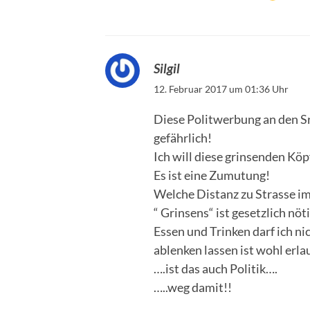
Silgil
12. Februar 2017 um 01:36 Uhr
Diese Politwerbung an den Sr
gefährlich!
Ich will diese grinsenden Köp
Es ist eine Zumutung!
Welche Distanz zu Strasse im
“ Grinsens“ ist gesetzlich nöt
Essen und Trinken darf ich ni
ablenken lassen ist wohl erla
….ist das auch Politik….
…..weg damit!!