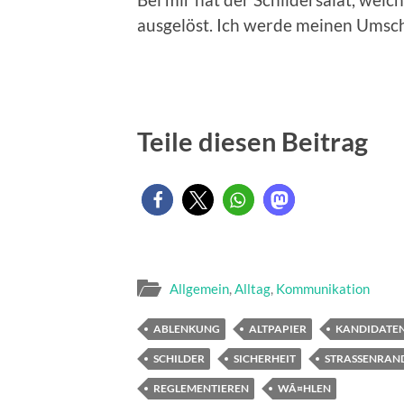
ausgelöst. Ich werde meinen Umsch
Teile diesen Beitrag
Allgemein
,
Alltag
,
Kommunikation
ABLENKUNG
ALTPAPIER
KANDIDATE
SCHILDER
SICHERHEIT
STRASSENRAN
REGLEMENTIEREN
WÃ¤HLEN