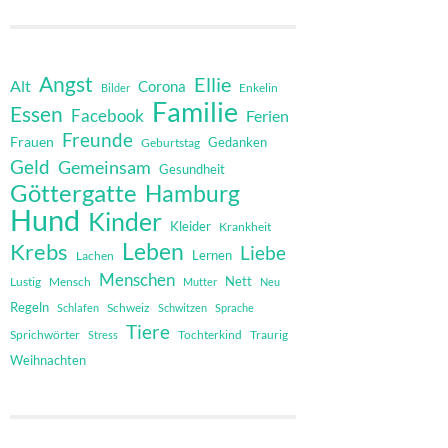
Angst
Ellie
Alt
Corona
Bilder
Enkelin
Familie
Essen
Facebook
Ferien
Freunde
Frauen
Gedanken
Geburtstag
Geld
Gemeinsam
Gesundheit
Göttergatte
Hamburg
Hund
Kinder
Kleider
Krankheit
Leben
Krebs
Liebe
Lernen
Lachen
Menschen
Nett
Mensch
Lustig
Mutter
Neu
Regeln
Schweiz
Schlafen
Schwitzen
Sprache
Tiere
Sprichwörter
Tochterkind
Stress
Traurig
Weihnachten