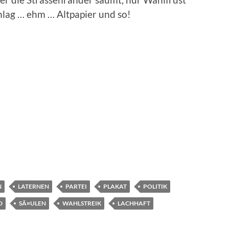
lag … ehm … Altpapier und so!
N
LATERNEN
PARTEI
PLAKAT
POLITIK
D
SÃ¤ULEN
WAHLSTREIK
LACHHAFT