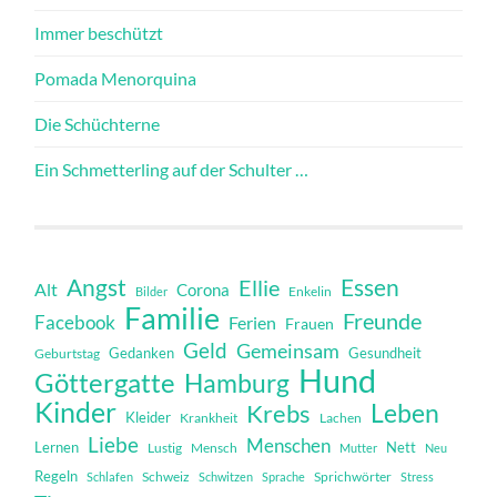
Immer beschützt
Pomada Menorquina
Die Schüchterne
Ein Schmetterling auf der Schulter …
Angst
Essen
Ellie
Alt
Corona
Bilder
Enkelin
Familie
Freunde
Facebook
Ferien
Frauen
Geld
Gemeinsam
Gedanken
Gesundheit
Geburtstag
Hund
Göttergatte
Hamburg
Kinder
Leben
Krebs
Kleider
Krankheit
Lachen
Liebe
Menschen
Lernen
Nett
Mensch
Lustig
Mutter
Neu
Regeln
Schweiz
Sprichwörter
Schlafen
Schwitzen
Sprache
Stress