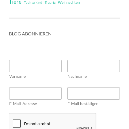
Tiere
Weihnachten
Tochterkind
Traurig
BLOG ABONNIEREN
N
a
m
Vorname
Nachname
e
*
E
E
m
m
a
a
i
E-Mail-Adresse
E-Mail bestätigen
i
l
l
*
*
*