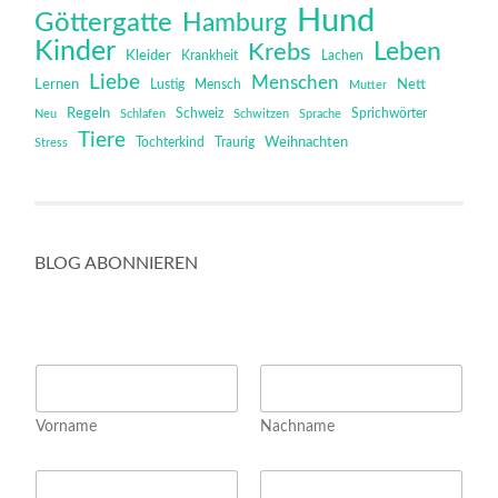
Hund
Göttergatte
Hamburg
Kinder
Leben
Krebs
Kleider
Krankheit
Lachen
Liebe
Menschen
Lernen
Mensch
Nett
Lustig
Mutter
Regeln
Schweiz
Sprichwörter
Neu
Schlafen
Schwitzen
Sprache
Tiere
Tochterkind
Weihnachten
Stress
Traurig
BLOG ABONNIEREN
E
N
m
a
a
m
i
Vorname
Nachname
e
l
*
N
E
a