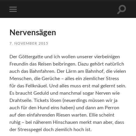
Suchfe
Mobile-
ein-/a
Menü
ein-/ausblenden
Nervensägen
7. NOVEMBER 2015
Der Göttergatte und ich wollen unserer vierbeinigen
Freundin das Reisen beibringen. Dazu gehört natürlich
auch das Bahnfahren. Der Lärm am Bahnhof, die vielen
Menschen, die Gerüche – alles ein ziemlicher Stress
für das Fellknäuel. Und alles muss erst mal gelernt sein.
Es braucht Geduld und manchmal sogar Nerven wie
Drahtseile. Tickets lösen (neuerdings müssen wir ja
auch für den Hund eins haben) und dann am Perron
auf den einfahrenden Riesen warten. Ellie scheint
ruhig – bei näherem Hinschauen merkt man aber, dass
der Stresspegel doch ziemlich hoch ist.