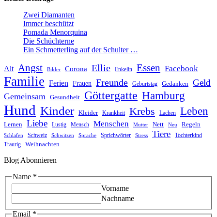
Zwei Diamanten
Immer beschützt
Pomada Menorquina
Die Schüchterne
Ein Schmetterling auf der Schulter …
Angst
Essen
Ellie
Facebook
Alt
Corona
Enkelin
Bilder
Familie
Freunde
Geld
Ferien
Frauen
Gedanken
Geburtstag
Göttergatte
Hamburg
Gemeinsam
Gesundheit
Hund
Kinder
Leben
Krebs
Kleider
Krankheit
Lachen
Liebe
Menschen
Lernen
Nett
Regeln
Mensch
Lustig
Mutter
Neu
Tiere
Schweiz
Sprichwörter
Tochterkind
Schlafen
Schwitzen
Sprache
Stress
Weihnachten
Traurig
Blog Abonnieren
Name
*
Vorname
Nachname
Name
Email
*