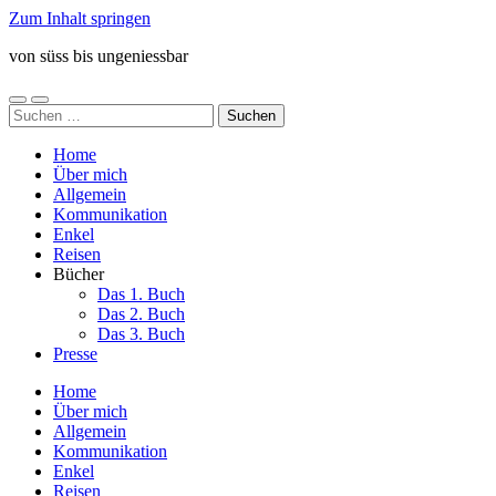
Zum Inhalt springen
von süss bis ungeniessbar
Mobile-
Suchfeld
Suchen
Menü
ein-/ausblenden
nach:
ein-/ausblenden
Home
Über mich
Allgemein
Kommunikation
Enkel
Reisen
Bücher
Das 1. Buch
Das 2. Buch
Das 3. Buch
Presse
Home
Über mich
Allgemein
Kommunikation
Enkel
Reisen