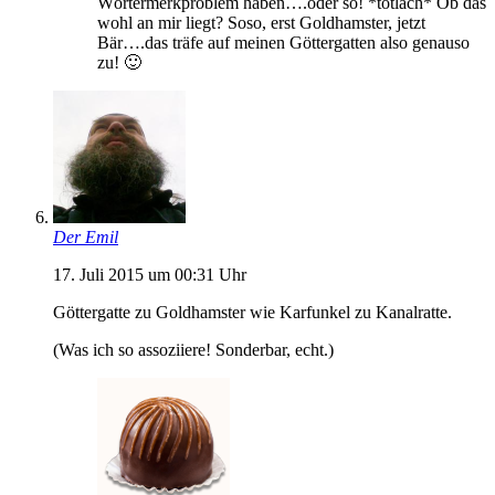
Wörtermerkproblem haben….oder so! *totlach* Ob das
wohl an mir liegt? Soso, erst Goldhamster, jetzt
Bär….das träfe auf meinen Göttergatten also genauso
zu! 🙂
Der Emil
17. Juli 2015 um 00:31 Uhr
Göttergatte zu Goldhamster wie Karfunkel zu Kanalratte.
(Was ich so assoziiere! Sonderbar, echt.)