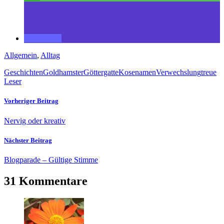
Allgemein
,
Alltag
Geschichten
Goldhamster
Göttergatte
Kosenamen
Verwechslung
treue
Leser
Vorheriger Beitrag
Nervig oder kreativ
Nächster Beitrag
Blogparade – Gültige Stimme
31 Kommentare