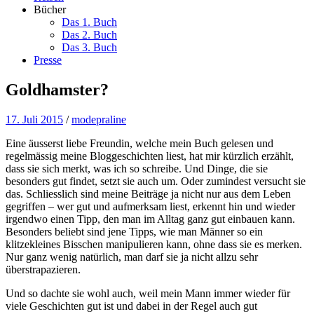
Bücher
Das 1. Buch
Das 2. Buch
Das 3. Buch
Presse
Goldhamster?
17. Juli 2015
/
modepraline
Eine äusserst liebe Freundin, welche mein Buch gelesen und
regelmässig meine Bloggeschichten liest, hat mir kürzlich erzählt,
dass sie sich merkt, was ich so schreibe. Und Dinge, die sie
besonders gut findet, setzt sie auch um. Oder zumindest versucht sie
das. Schliesslich sind meine Beiträge ja nicht nur aus dem Leben
gegriffen – wer gut und aufmerksam liest, erkennt hin und wieder
irgendwo einen Tipp, den man im Alltag ganz gut einbauen kann.
Besonders beliebt sind jene Tipps, wie man Männer so ein
klitzekleines Bisschen manipulieren kann, ohne dass sie es merken.
Nur ganz wenig natürlich, man darf sie ja nicht allzu sehr
überstrapazieren.
Und so dachte sie wohl auch, weil mein Mann immer wieder für
viele Geschichten gut ist und dabei in der Regel auch gut